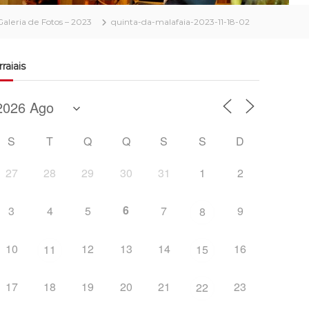
 Galeria de Fotos – 2023
quinta-da-malafaia-2023-11-18-02
rraiais
S
T
Q
Q
S
S
D
27
28
29
30
31
1
2
6
3
4
5
7
9
8
10
12
13
14
16
11
15
17
18
19
20
21
23
22