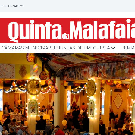
253 203 748 **
CÂMARAS MUNICIPAIS E JUNTAS DE FREGUESIA
EMP