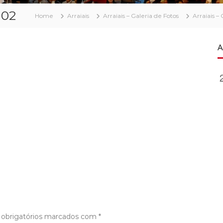
-02
Home
Arraiais
Arraiais – Galeria de Fotos
Arraiais –
A
obrigatórios marcados com
*