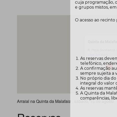
cuja programação, o
e grupos mistos, em 
O acesso ao recinto
Quinta da Malafa
R. Poça da Mansa 
View Arraiais
As reservas devem
telefónico, ender
A confirmação aut
sempre sujeita a 
No próprio dia do
integral do valor
As reservas mantê
A Quinta da Malaf
comparências, lib
Arraial na Quinta da Malafaia , sábado, 15 de agosto