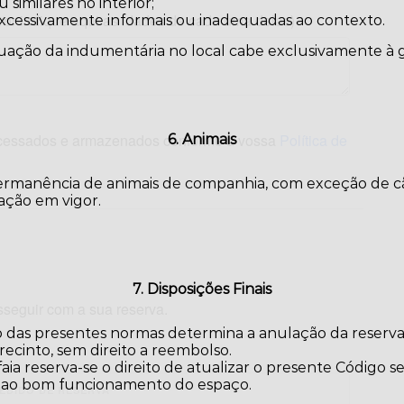
similares no interior;
avor indique aqui as idades de cada uma delas)
excessivamente informais ou inadequadas ao contexto.
uação da indumentária no local cabe exclusivamente à g
ocessados e armazenados conforme a vossa
Política de
6. Animais
ermanência de animais de companhia, com exceção de cãe
ação em vigor.
7. Disposições Finais
sseguir com a sua reserva.
das presentes normas determina a anulação da reserva,
ecinto, sem direito a reembolso.
aia reserva-se o direito de atualizar o presente Código 
o ao bom funcionamento do espaço.