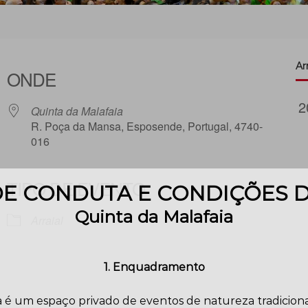
Arr
ONDE
Quinta da Malafaia
R. Poça da Mansa, Esposende, Portugal, 4740-
016
TIPO DE EVENTO
E CONDUTA E CONDIÇÕES 
iCalendar
Office 365
Quinta da Malafaia
Arraial
1. Enquadramento
 é um espaço privado de eventos de natureza tradicional,