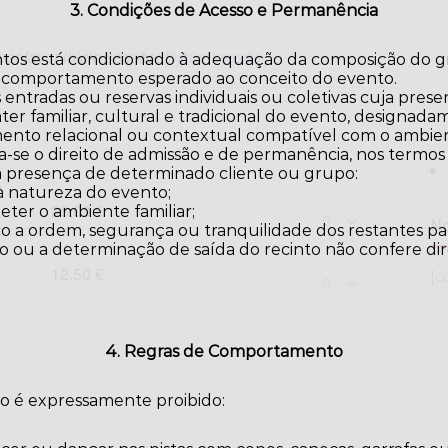
3. Condições de Acesso e Permanência
por favor inicie sessão:
Iniciar sessão
ntos está condicionado à adequação da composição do gr
 comportamento esperado ao conceito do evento.
 entradas ou reservas individuais ou coletivas cuja pres
er familiar, cultural e tradicional do evento, designa
ento relacional ou contextual compatível com o ambie
a-se o direito de admissão e de permanência, nos termos
 a presença de determinado cliente ou grupo:
à natureza do evento;
25,00 €
ter o ambiente familiar;
No
o a ordem, segurança ou tranquilidade dos restantes par
o ou a determinação de saída do recinto não confere di
12,50 €
[c
4. Regras de Comportamento
to é expressamente proibido: