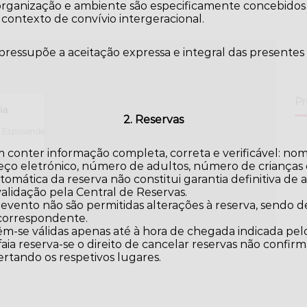
rganização e ambiente são especificamente concebidos pa
contexto de convívio intergeracional.
 pressupõe a aceitação expressa e integral das presentes
Pr
ia
2. Reservas
- Esposende
 conter informação completa, correta e verificável: no
eço eletrónico, número de adultos, número de crianças e
omática da reserva não constitui garantia definitiva de a
validação pela Central de Reservas.
 evento não são permitidas alterações à reserva, sendo
 correspondente.
m-se válidas apenas até à hora de chegada indicada pelo
aia reserva-se o direito de cancelar reservas não confir
ertando os respetivos lugares.