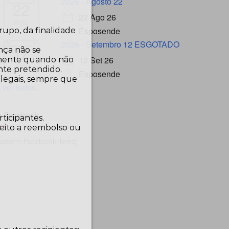
2026 - Agosto 22
22
22 Ago 26
Ago
Esposende
upo, da finalidade
2026 - Setembro 12 ESGOTADO
12
ença não se
12 Set 26
damente quando não
Set
nte pretendido.
Esposende
 legais, sempre que
ver todos...
 Facebook…
ticipantes.
reito a reembolso ou
ustom-facebook-feed]