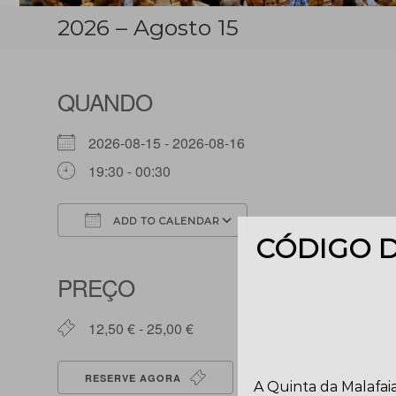
2026 – Agosto 15
QUANDO
2026-08-15 - 2026-08-16
19:30 - 00:30
ADD TO CALENDAR
CÓDIGO D
Download ICS
Google Calendar
PREÇO
12,50 € - 25,00 €
RESERVE AGORA
A Quinta da Malafaia