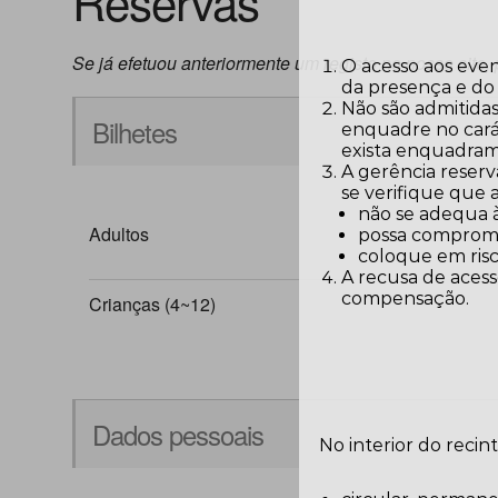
Reservas
Se já efetuou anteriormente um registo no nosso site, 
O acesso aos eve
da presença e do
Não são admitidas
Bilhetes
enquadre no carát
exista enquadram
A gerência reserv
se verifique que
não se adequa 
Adultos
possa comprome
coloque em risc
A recusa de acess
compensação.
Crianças (4~12)
Dados pessoais
No interior do recin