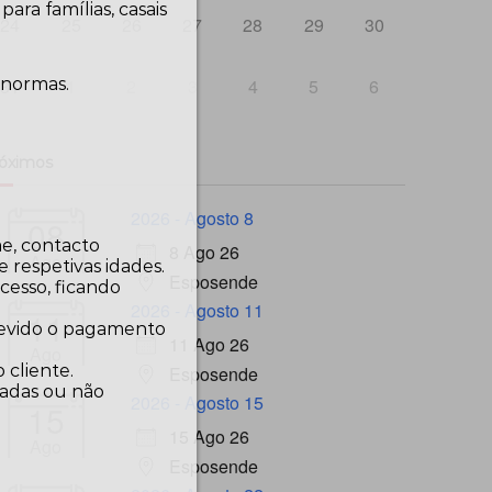
ra famílias, casais
24
25
26
27
28
29
30
31
1
2
3
4
5
6
 normas.
óximos
2026 - Agosto 8
08
me, contacto
8 Ago 26
Ago
 respetivas idades.
Esposende
cesso, ficando
2026 - Agosto 11
11
 devido o pagamento
11 Ago 26
Ago
 cliente.
Esposende
madas ou não
2026 - Agosto 15
15
15 Ago 26
Ago
Esposende