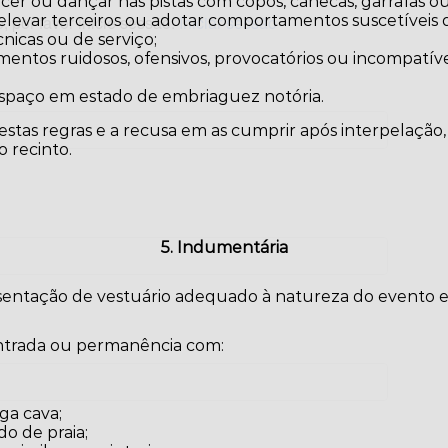
cer ou dançar nas pistas com copos, canecas, garrafas ou
, por favor inicie sessão:
Iniciar sessão
, elevar terceiros ou adotar comportamentos suscetíveis d
nicas ou de serviço;
entos ruidosos, ofensivos, provocatórios ou incompatí
;
paço em estado de embriaguez notória.
tas regras e a recusa em as cumprir após interpelação,
 recinto.
5. Indumentária
esentação de vestuário adequado à natureza do evento e
entrada ou permanência com:
ga cava;
do de praia;