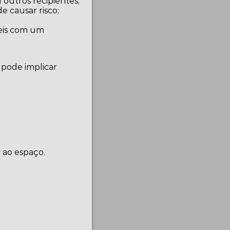
 outros recipientes;
e causar risco;
veis com um
 pode implicar
 ao espaço.