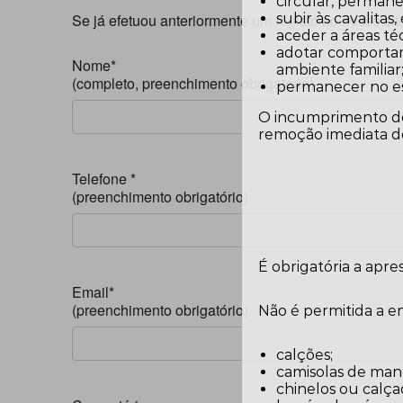
circular, permane
Se já efetuou anteriormente um registo no nosso site
subir às cavalitas
aceder a áreas téc
adotar comportam
Nome*
ambiente familiar
(completo, preenchimento obrigatório)
permanecer no es
O incumprimento des
remoção imediata do
Telefone *
(preenchimento obrigatório)
É obrigatória a apr
Email*
(preenchimento obrigatório)
Não é permitida a 
calções;
camisolas de man
chinelos ou calça