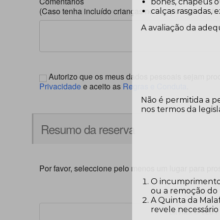
Comentários
bonés, chapéus ou 
(Caso tenha incluído crianças no seu pedido, por f
calças rasgadas, 
A avaliação da adeq
Autorizo que os meus dados pessoais sejam pr
Privacidade
e aceito as
Regras e Conduta
.
Não é permitida a p
nos termos da legisl
Resumo da reserva
Por favor, seleccione pelo menos um lugar para pro
O incumprimento 
ou a remoção do r
A Quinta da Malaf
revele necessári