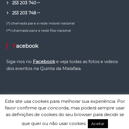
253 203 740
**
253 203 748
**
(*) chamada para a rede móvel nacional
(**) chamada para a rede fixa nacional
Facebook
Siga-nos no
Facebook
e veja todas as fotos e videos
dos eventos na Quinta da Malafaia.
Este site usa cookies para melhorar sua experiência. Por
Copyright © 2026
Malafaia
Todos os direitos reservados. Website by
favor confirme que concorda, mas poderá sempre usar
Contacto Visual
as definições de cookies do seu browser para decidir se
Contactos
Agência Atlas
Regras e Conduta
que quer ou não usar cookies.
Aceitar
Política de Privacidade
Condições de Reservas