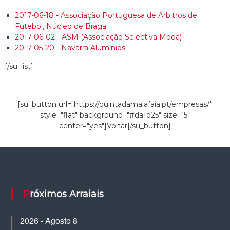
2017-06-18 - Associação Portuguesa de Árbitros de
Futebol, Núcleo de Braga
2017-06-02 - ASM (Associação Selectiva Moda)
2017-05-20 - Navarra Alumínios
[/su_list]
[su_button url="https://quintadamalafaia.pt/empresas/"
style="flat" background="#da1d25" size="5"
center="yes"]Voltar[/su_button]
Próximos Arraiais
2026 - Agosto 8