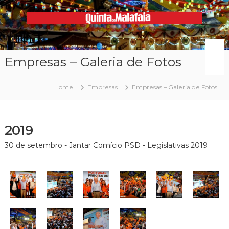
Skip
to
content
Malafaia
O
maior
arraial
Empresas – Galeria de Fotos
minhoto
do
país
Home
Empresas
Empresas – Galeria de Fotos
2019
30 de setembro - Jantar Comício PSD - Legislativas 2019