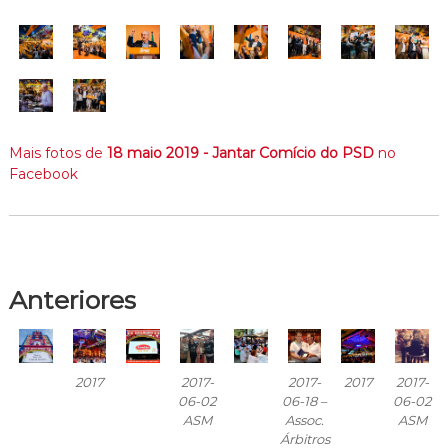
Mais fotos de
18 maio 2019 - Jantar Comício do PSD
no
Facebook
Anteriores
2017
2017-
2017-
2017
2017-
06-02
06-18 –
06-02
ASM
Assoc.
ASM
Árbitros