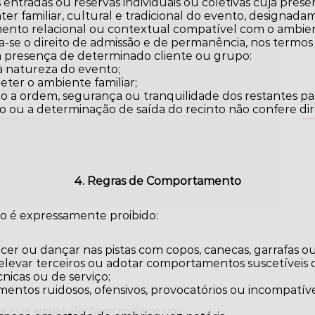
 entradas ou reservas individuais ou coletivas cuja pres
er familiar, cultural e tradicional do evento, designa
ento relacional ou contextual compatível com o ambie
a-se o direito de admissão e de permanência, nos termos
 a presença de determinado cliente ou grupo:
ia
à natureza do evento;
ter o ambiente familiar;
- Esposende
o a ordem, segurança ou tranquilidade dos restantes par
Pr
o ou a determinação de saída do recinto não confere di
4. Regras de Comportamento
to é expressamente proibido:
cer ou dançar nas pistas com copos, canecas, garrafas ou
, elevar terceiros ou adotar comportamentos suscetíveis d
nicas ou de serviço;
entos ruidosos, ofensivos, provocatórios ou incompatí
;
 este arraial. Por favor contacte-nos.