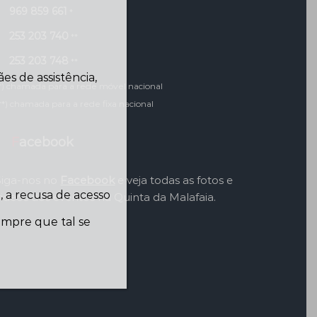
969 859 661
*
253 203 740
**
253 203 748
**
s de assistência,
*) chamada para a rede móvel nacional
**) chamada para a rede fixa nacional
Facebook
Siga-nos no
Facebook
e veja todas as fotos e
 a recusa de acesso
videos dos eventos na Quinta da Malafaia.
sempre que tal se