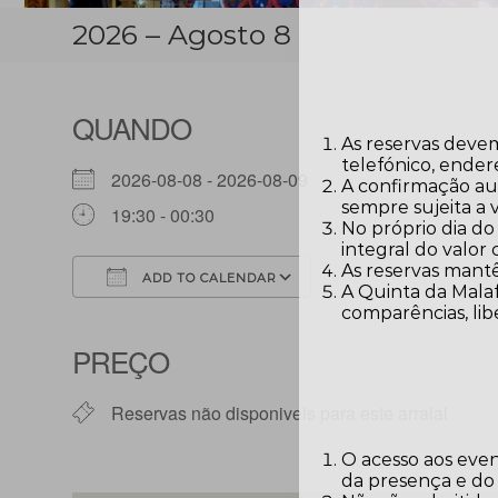
2026 – Agosto 8
QUANDO
As reservas devem
telefónico, ender
2026-08-08 - 2026-08-09
A confirmação aut
sempre sujeita a 
19:30 - 00:30
No próprio dia do
integral do valor
As reservas mantê
ADD TO CALENDAR
A Quinta da Malaf
comparências, lib
Download ICS
Google Calendar
PREÇO
Reservas não disponiveis para este arraial
O acesso aos eve
da presença e do