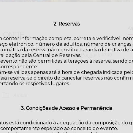
2. Reservas
Arr
ONDE
 conter informação completa, correta e verificável: no
eço eletrónico, número de adultos, número de crianças e
Quinta da Malafaia
omática da reserva não constitui garantia definitiva de a
R. Poça da Mansa, Esposende, Portugal, 4740-
validação pela Central de Reservas.
016
 evento não são permitidas alterações à reserva, sendo
 correspondente.
m-se válidas apenas até à hora de chegada indicada pelo
aia reserva-se o direito de cancelar reservas não confir
TIPO DE EVENTO
ertando os respetivos lugares.
iCalendar
Office 365
Arraial
3. Condições de Acesso e Permanência
ntos está condicionado à adequação da composição do gr
 comportamento esperado ao conceito do evento.