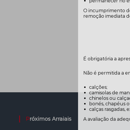
permanecer no es
O incumprimento des
remoção imediata do
É obrigatória a apr
Não é permitida a 
calções;
camisolas de man
chinelos ou calça
bonés, chapéus ou 
calças rasgadas, 
Próximos Arraiais
A avaliação da adeq