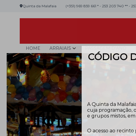
Skip
Quinta da Malafaia
(+351) 969 859 661 * - 253 203 740 ** - 2
to
content
Malafaia
O
HOME
ARRAIAIS
PASSAGEM D’ANO
maior
CÓDIGO D
arraial
minhoto
do
país
A Quinta da Malafaia
cuja programação, o
e grupos mistos, em 
O acesso ao recinto