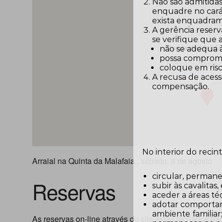
Não são admitidas
enquadre no carát
exista enquadram
A gerência reserv
se verifique que
Quinta da Malafa
não se adequa 
possa comprome
R. Poça da Mansa 
coloque em risc
View Arraiais
A recusa de acess
compensação.
No interior do recin
Arraial na Quinta da Malafaia , sábado, 8 de agosto
circular, permane
Reservas
subir às cavalitas
aceder a áreas téc
adotar comportam
ambiente familiar
As reservas on-line através do site estão fechados para