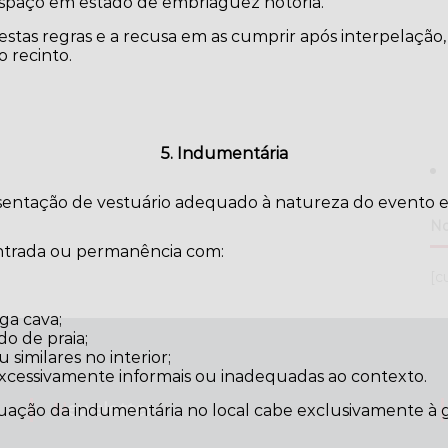
paço em estado de embriaguez notória.
tas regras e a recusa em as cumprir após interpelação,
 recinto.
5. Indumentária
esentação de vestuário adequado à natureza do evento e
No
entrada ou permanência com:
[c
ga cava;
do de praia;
similares no interior;
excessivamente informais ou inadequadas ao contexto.
Newsletter
uação da indumentária no local cabe exclusivamente à g