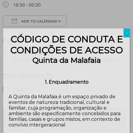
19:30 - 00:30
ADD TO CALENDAR
Download ICS
Google Calendar
-
CÓDIGO DE CONDUTA E
ONDE
CONDIÇÕES DE ACESSO
Quinta da Malafaia
Quinta da Malafaia
R. Poça da Mansa, Esposende, Portugal, 4740-016
TIPO DE EVENTO
1. Enquadramento
Arraial
A Quinta da Malafaia é um espaço privado de
eventos de natureza tradicional, cultural e
familiar, cuja programação, organização e
ambiente são especificamente concebidos para
famílias, casais e grupos mistos, em contexto de
convívio intergeracional.