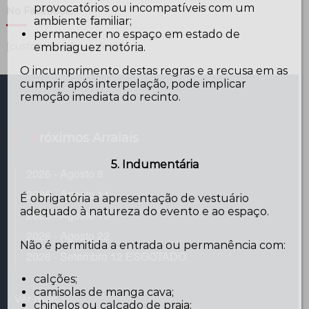
provocatórios ou incompatíveis com um
No Facebook…
ambiente familiar;
permanecer no espaço em estado de
[custom-facebook-feed]
embriaguez notória.
O incumprimento destas regras e a recusa em as
cumprir após interpelação, pode implicar
remoção imediata do recinto.
Próximos Arraiais
5. Indumentária
2026 - Agosto 8
2026 - Agosto 11
É obrigatória a apresentação de vestuário
adequado à natureza do evento e ao espaço.
2026 - Agosto 15
2026 - Agosto 22
Não é permitida a entrada ou permanência com:
2026 - Setembro 12 ESGOTADO
calções;
camisolas de manga cava;
Ver mais...
chinelos ou calçado de praia;