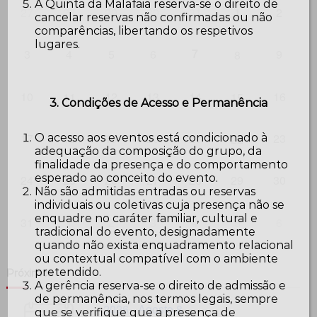
A Quinta da Malafaia reserva-se o direito de
27
28
29
30
31
1
2
cancelar reservas não confirmadas ou não
comparências, libertando os respetivos
lugares.
7
3
4
5
6
9
8
10
12
13
14
16
11
15
3. Condições de Acesso e Permanência
17
18
19
20
21
23
O acesso aos eventos está condicionado à
22
adequação da composição do grupo, da
finalidade da presença e do comportamento
esperado ao conceito do evento.
24
25
26
27
28
29
30
Não são admitidas entradas ou reservas
individuais ou coletivas cuja presença não se
enquadre no caráter familiar, cultural e
31
1
2
3
4
5
6
tradicional do evento, designadamente
quando não exista enquadramento relacional
ou contextual compatível com o ambiente
pretendido.
Próximos
A gerência reserva-se o direito de admissão e
de permanência, nos termos legais, sempre
2026 - Agosto 8
que se verifique que a presença de