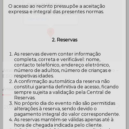
Quinta da Malafaia
O acesso ao recinto pressupõe a aceitação
expressa e integral das presentes normas.
R. Poça da Mansa - Esposende
View Arraiais
2. Reservas
As reservas devem conter informação
completa, correta e verificável: nome,
contacto telefónico, endereço eletrónico,
Arraial na Quinta da Malafaia , sábado, 12 de setembro –
número de adultos, número de crianças e
ESGOTADO
respetivas idades.
A confirmação automática da reserva não
constitui garantia definitiva de acesso, ficando
Arraiais
sempre sujeita a validação pela Central de
Reservas.
No próprio dia do evento não são permitidas
alterações à reserva, sendo devido o
pagamento integral do valor correspondente.
As reservas mantêm-se válidas apenas até à
S
T
Q
Q
S
S
D
hora de chegada indicada pelo cliente.