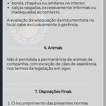
bonés, chapéus ou similares no interior;
calças rasgadas, excessivamente informais ou
inadequadas ao contexto.
A avaliação da adequação da indumentária no
local cabe exclusivamente à gerência.
6. Animais
Não é permitida a permanência de animais de
companhia, com exceção de cães de assistência,
nos termos da legislação em vigor.
Newsletter
Receba em primeira mão notícias e ofertas da
Quinta da Malafaia
7. Disposições Finais
A Minha Conta
O incumprimento das presentes normas