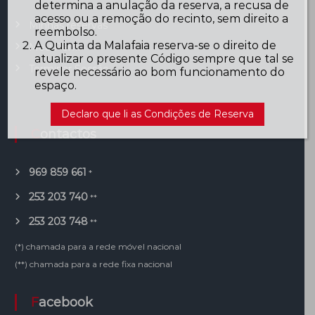
determina a anulação da reserva, a recusa de
acesso ou a remoção do recinto, sem direito a
Minhas reservas
reembolso.
A Quinta da Malafaia reserva-se o direito de
Meu Perfil
atualizar o presente Código sempre que tal se
Terminar Sessão
revele necessário ao bom funcionamento do
espaço.
Declaro que li as Condições de Reserva
Contactos
969 859 661
*
253 203 740
**
253 203 748
**
(*) chamada para a rede móvel nacional
(**) chamada para a rede fixa nacional
Facebook