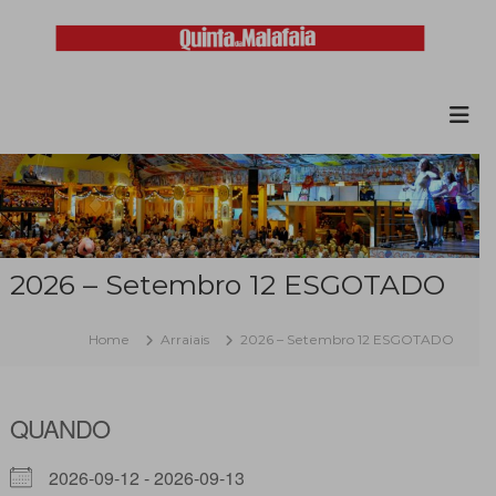
Skip
to
content
Malafaia
O
maior
arraial
minhoto
do
país
2026 – Setembro 12 ESGOTADO
Home
Arraiais
2026 – Setembro 12 ESGOTADO
QUANDO
2026-09-12 - 2026-09-13