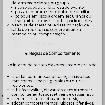
08
determinado cliente ou grupo:
8 Ago 26
Ago
não se adequa à natureza do evento;
Esposende
possa comprometer o ambiente familiar;
coloque em risco a ordem, segurança ou
2026 - Agosto 11
11
tranquilidade dos restantes participantes.
11 Ago 26
A recusa de acesso ou a determinação de
Ago
saída do recinto não confere direito a
Esposende
reembolso ou compensação.
2026 - Agosto 15
15
15 Ago 26
Ago
Esposende
4. Regras de Comportamento
2026 - Agosto 22
22
22 Ago 26
No interior do recinto é expressamente proibido:
Ago
Esposende
2026 - Setembro 12 ESGOTADO
circular, permanecer ou dançar nas pistas
12
com copos, canecas, garrafas ou outros
12 Set 26
Set
recipientes;
Esposende
subir às cavalitas, elevar terceiros ou adotar
comportamentos suscetíveis de causar risco;
ver todos...
aceder a áreas técnicas ou de serviço;
adotar comportamentos ruidosos, ofensivos,