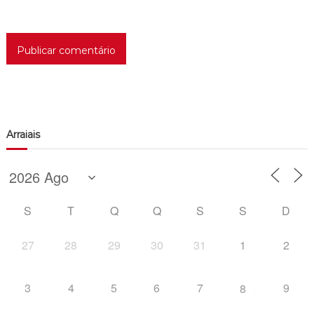
Arraiais
S
T
Q
Q
S
S
D
27
28
29
30
31
1
2
3
4
5
6
7
9
8