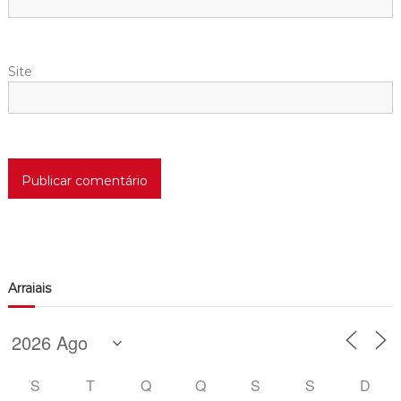
Site
Arraiais
S
T
Q
Q
S
S
D