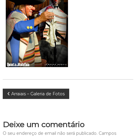
Navegação
Arraiais – Galeria de Fotos
de
artigos
Deixe um comentário
O seu endereço de email não será publicado.
Campos