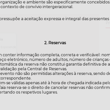
rganização e ambiente são especificamente concebidos pa
contexto de convívio intergeracional.
 pressupõe a aceitação expressa e integral das presentes
Pr
ia
2. Reservas
- Esposende
 conter informação completa, correta e verificável: no
eço eletrónico, número de adultos, número de crianças e
omática da reserva não constitui garantia definitiva de a
validação pela Central de Reservas.
 evento não são permitidas alterações à reserva, sendo
 correspondente.
m-se válidas apenas até à hora de chegada indicada pelo
aia reserva-se o direito de cancelar reservas não confir
ertando os respetivos lugares.