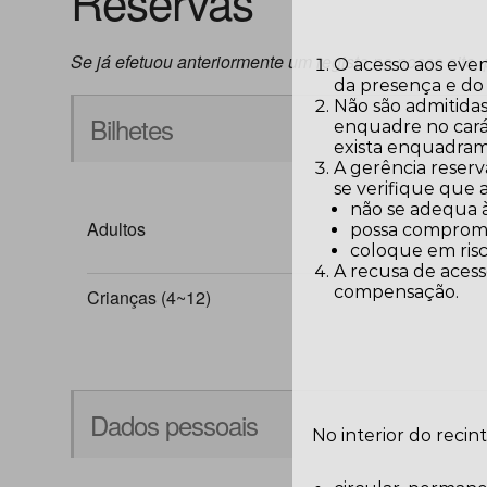
Reservas
Se já efetuou anteriormente um registo no nosso site, 
O acesso aos eve
da presença e do
Não são admitidas
Bilhetes
enquadre no carát
exista enquadram
A gerência reserv
se verifique que
não se adequa 
Adultos
possa comprome
coloque em risc
A recusa de acess
compensação.
Crianças (4~12)
Dados pessoais
No interior do recin