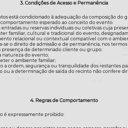
3. Condições de Acesso e Permanência
por favor inicie sessão:
Iniciar sessão
ntos está condicionado à adequação da composição do gr
 comportamento esperado ao conceito do evento.
 entradas ou reservas individuais ou coletivas cuja pres
er familiar, cultural e tradicional do evento, designa
ento relacional ou contextual compatível com o ambie
a-se o direito de admissão e de permanência, nos termos
No
 a presença de determinado cliente ou grupo:
à natureza do evento;
25,00 €
ter o ambiente familiar;
[c
o a ordem, segurança ou tranquilidade dos restantes par
o ou a determinação de saída do recinto não confere di
12,50 €
4. Regras de Comportamento
to é expressamente proibido: