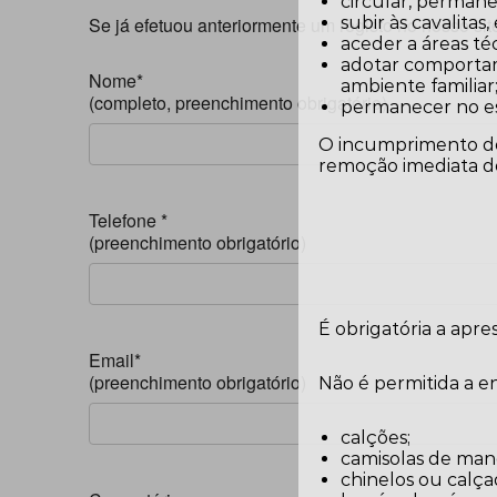
circular, permane
Se já efetuou anteriormente um registo no nosso site
subir às cavalitas
aceder a áreas téc
adotar comportam
Nome*
ambiente familiar
(completo, preenchimento obrigatório)
permanecer no es
O incumprimento des
remoção imediata do
Telefone *
(preenchimento obrigatório)
É obrigatória a apr
Email*
(preenchimento obrigatório)
Não é permitida a 
calções;
camisolas de man
chinelos ou calça