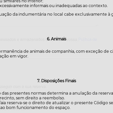
similares no interior;
avor indique aqui as idades de cada uma delas)
excessivamente informais ou inadequadas ao contexto.
uação da indumentária no local cabe exclusivamente à g
ocessados e armazenados conforme a vossa
Política de
6. Animais
ermanência de animais de companhia, com exceção de cãe
ação em vigor.
7. Disposições Finais
sseguir com a sua reserva.
das presentes normas determina a anulação da reserva,
ecinto, sem direito a reembolso.
aia reserva-se o direito de atualizar o presente Código 
o ao bom funcionamento do espaço.