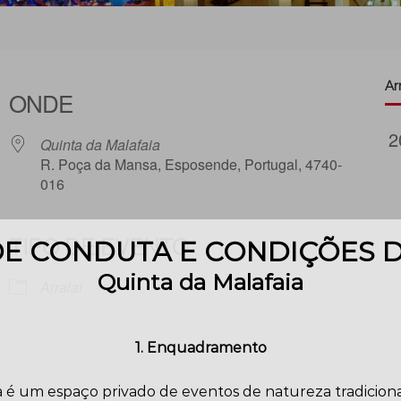
Arr
ONDE
Quinta da Malafaia
R. Poça da Mansa, Esposende, Portugal, 4740-
016
TIPO DE EVENTO
E CONDUTA E CONDIÇÕES 
iCalendar
Office 365
Quinta da Malafaia
Arraial
1. Enquadramento
 é um espaço privado de eventos de natureza tradicional,