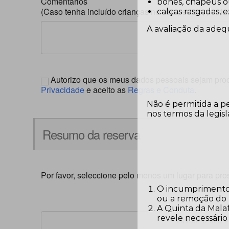
Comentários
bonés, chapéus ou 
(Caso tenha incluído crianças no seu pedido, por f
calças rasgadas, 
A avaliação da adeq
Autorizo que os meus dados pessoais sejam pr
Privacidade
e aceito as
Regras e Conduta
.
Não é permitida a p
nos termos da legisl
Resumo da reserva
Por favor, seleccione pelo menos um lugar para pro
O incumprimento 
ou a remoção do r
A Quinta da Malaf
revele necessári