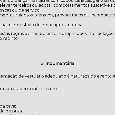
cer ou dançar nas pistas com copos, canecas, garrafas ou
, por favor inicie sessão:
Iniciar sessão
, elevar terceiros ou adotar comportamentos suscetíveis d
nicas ou de serviço;
entos ruidosos, ofensivos, provocatórios ou incompatí
;
paço em estado de embriaguez notória.
tas regras e a recusa em as cumprir após interpelação,
 recinto.
5. Indumentária
esentação de vestuário adequado à natureza do evento e
entrada ou permanência com:
ga cava;
do de praia;