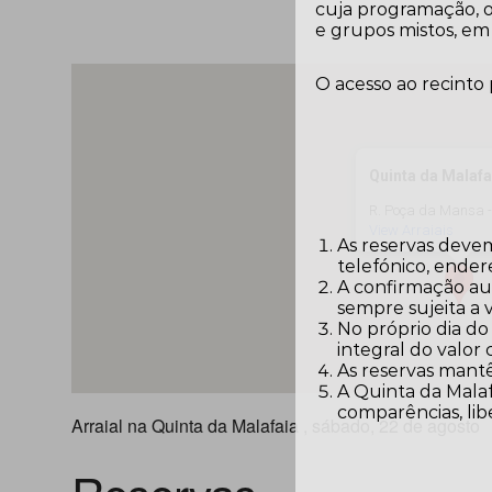
cuja programação, o
e grupos mistos, em 
O acesso ao recinto
Quinta da Malafa
R. Poça da Mansa 
View Arraiais
As reservas devem
telefónico, ender
A confirmação aut
sempre sujeita a 
No próprio dia do
integral do valor
As reservas mantê
A Quinta da Malaf
comparências, lib
Arraial na Quinta da Malafaia , sábado, 22 de agosto