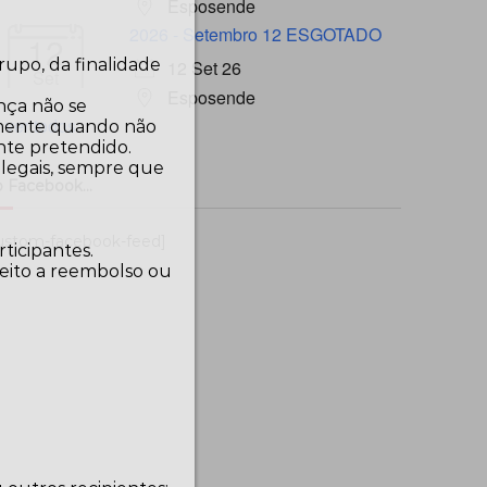
Esposende
2026 - Setembro 12 ESGOTADO
12
upo, da finalidade
12 Set 26
Set
Esposende
ença não se
ver todos...
damente quando não
nte pretendido.
 legais, sempre que
 Facebook…
ustom-facebook-feed]
ticipantes.
reito a reembolso ou