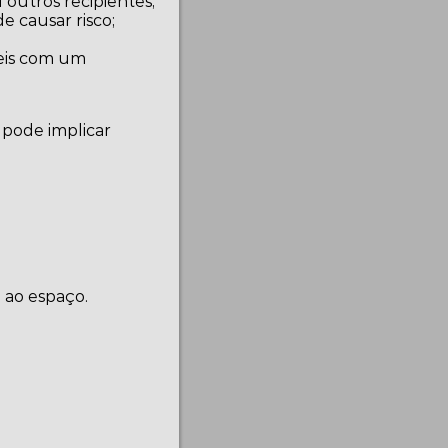
 outros recipientes;
e causar risco;
veis com um
 pode implicar
 ao espaço.