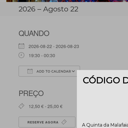
2026 – Agosto 22
QUANDO
2026-08-22 - 2026-08-23
19:30 - 00:30
ADD TO CALENDAR
CÓDIGO D
Download ICS
Google Calendar
PREÇO
12,50 € - 25,00 €
RESERVE AGORA
A Quinta da Malafaia