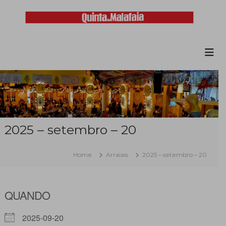
Skip
to
content
Malafaia
O
maior
arraial
minhoto
do
país
2025 – setembro – 20
Home
Arraiais
2025 – setembro – 20
QUANDO
2025-09-20