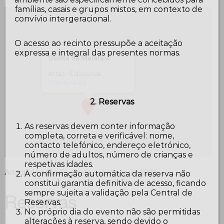
famílias, casais e grupos mistos, em contexto de
convívio intergeracional.
O acesso ao recinto pressupõe a aceitação
expressa e integral das presentes normas.
Quinta da Malafaia
Antas - Esposende
View Arraiais
2. Reservas
As reservas devem conter informação
completa, correta e verificável: nome,
contacto telefónico, endereço eletrónico,
número de adultos, número de crianças e
respetivas idades.
Arraial de sábado, 20 de setembro de 2025
A confirmação automática da reserva não
constitui garantia definitiva de acesso, ficando
sempre sujeita a validação pela Central de
Reservas
Reservas.
No próprio dia do evento não são permitidas
alterações à reserva, sendo devido o