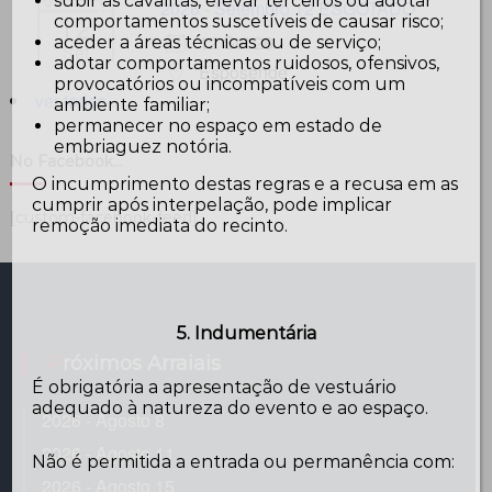
subir às cavalitas, elevar terceiros ou adotar
2026 - Setembro 12 ESGOTADO
12
comportamentos suscetíveis de causar risco;
12 Set 26
aceder a áreas técnicas ou de serviço;
Set
adotar comportamentos ruidosos, ofensivos,
Esposende
provocatórios ou incompatíveis com um
ver todos...
ambiente familiar;
permanecer no espaço em estado de
embriaguez notória.
No Facebook…
O incumprimento destas regras e a recusa em as
cumprir após interpelação, pode implicar
[custom-facebook-feed]
remoção imediata do recinto.
5. Indumentária
Próximos Arraiais
É obrigatória a apresentação de vestuário
adequado à natureza do evento e ao espaço.
2026 - Agosto 8
2026 - Agosto 11
Não é permitida a entrada ou permanência com:
2026 - Agosto 15