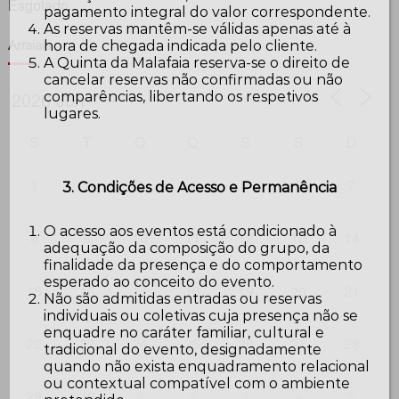
Esgotado.
pagamento integral do valor correspondente.
As reservas mantêm-se válidas apenas até à
hora de chegada indicada pelo cliente.
Arraiais
A Quinta da Malafaia reserva-se o direito de
cancelar reservas não confirmadas ou não
comparências, libertando os respetivos
lugares.
S
T
Q
Q
S
S
D
1
2
3
4
5
6
7
3. Condições de Acesso e Permanência
O acesso aos eventos está condicionado à
8
9
10
11
12
13
14
adequação da composição do grupo, da
finalidade da presença e do comportamento
esperado ao conceito do evento.
15
16
17
18
19
21
20
Não são admitidas entradas ou reservas
individuais ou coletivas cuja presença não se
enquadre no caráter familiar, cultural e
22
23
24
25
26
27
28
tradicional do evento, designadamente
quando não exista enquadramento relacional
ou contextual compatível com o ambiente
29
30
1
2
3
4
5