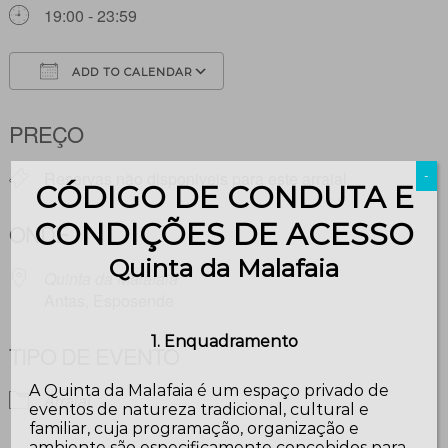
19:00 - 23:59
ADD TO CALENDAR
Download ICS
Google Calendar
PREÇO
Reservas não disponiveis para este arraial
-
CÓDIGO DE CONDUTA E
CONDIÇÕES DE ACESSO
ONDE
Quinta da Malafaia
Quinta da Malafaia
Antas, Esposende
1. Enquadramento
TIPO DE EVENTO
A Quinta da Malafaia é um espaço privado de
Arraial
eventos de natureza tradicional, cultural e
familiar, cuja programação, organização e
ambiente são especificamente concebidos para