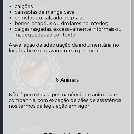
calções;
2026 - Agosto 22
camisolas de manga cava;
2026 - Setembro 12 ESGOTADO
chinelos ou calçado de praia;
bonés, chapéus ou similares no interior;
calças rasgadas, excessivamente informais ou
inadequadas ao contexto.
Ver mais...
A avaliação da adequação da indumentária no
local cabe exclusivamente à gerência.
6. Animais
Não é permitida a permanência de animais de
companhia, com exceção de cães de assistência,
nos termos da legislação em vigor.
Newsletter