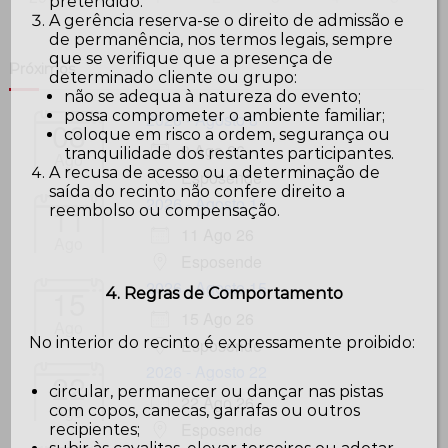
pretendido.
A gerência reserva-se o direito de admissão e
de permanência, nos termos legais, sempre
que se verifique que a presença de
Próximos
determinado cliente ou grupo:
não se adequa à natureza do evento;
possa comprometer o ambiente familiar;
2026 - Agosto 8
08
coloque em risco a ordem, segurança ou
8 Ago 26
tranquilidade dos restantes participantes.
Ago
A recusa de acesso ou a determinação de
Esposende
saída do recinto não confere direito a
2026 - Agosto 11
11
reembolso ou compensação.
11 Ago 26
Ago
Esposende
2026 - Agosto 15
15
4. Regras de Comportamento
15 Ago 26
Ago
No interior do recinto é expressamente proibido:
Esposende
2026 - Agosto 22
22
circular, permanecer ou dançar nas pistas
22 Ago 26
Ago
com copos, canecas, garrafas ou outros
Esposende
recipientes;