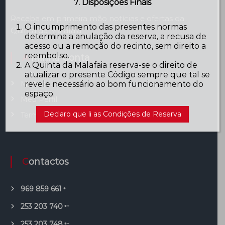
7. Disposições Finais
Receba em primeira mão notícias e ofertas da
O incumprimento das presentes normas
Quinta da Malafaia
determina a anulação da reserva, a recusa de
acesso ou a remoção do recinto, sem direito a
reembolso.
A Minha Conta
A Quinta da Malafaia reserva-se o direito de
atualizar o presente Código sempre que tal se
revele necessário ao bom funcionamento do
Minhas reservas
espaço.
Meu Perfil
Declaro que li as Condições de Reserva
Terminar Sessão
Contactos
969 859 661
*
253 203 740
**
253 203 748
**