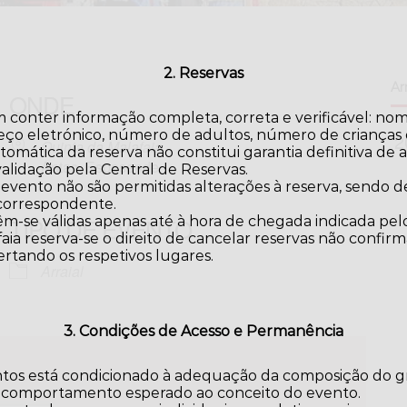
2. Reservas
Arr
ONDE
 conter informação completa, correta e verificável: no
eço eletrónico, número de adultos, número de crianças e
Quinta da Malafaia
omática da reserva não constitui garantia definitiva de a
Antas, Esposende
validação pela Central de Reservas.
 evento não são permitidas alterações à reserva, sendo
 correspondente.
TIPO DE EVENTO
m-se válidas apenas até à hora de chegada indicada pelo
aia reserva-se o direito de cancelar reservas não confir
ertando os respetivos lugares.
iCalendar
Office 365
Arraial
3. Condições de Acesso e Permanência
ntos está condicionado à adequação da composição do gr
 comportamento esperado ao conceito do evento.