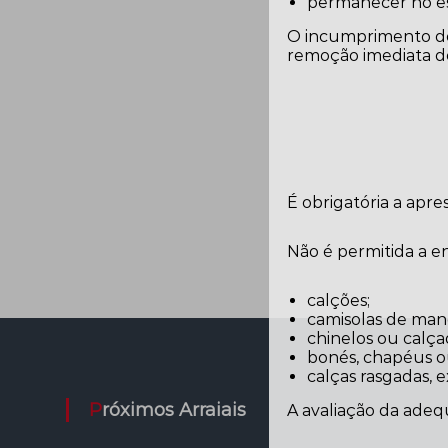
permanecer no es
O incumprimento des
remoção imediata do
É obrigatória a apr
Não é permitida a 
calções;
camisolas de man
chinelos ou calça
bonés, chapéus ou 
calças rasgadas, 
Próximos Arraiais
A avaliação da adeq