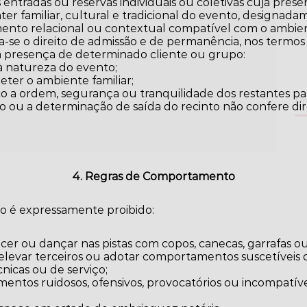
 entradas ou reservas individuais ou coletivas cuja pres
er familiar, cultural e tradicional do evento, designa
ia
ento relacional ou contextual compatível com o ambie
a-se o direito de admissão e de permanência, nos termos
 a presença de determinado cliente ou grupo:
à natureza do evento;
ter o ambiente familiar;
o a ordem, segurança ou tranquilidade dos restantes par
Pr
o ou a determinação de saída do recinto não confere di
4. Regras de Comportamento
to é expressamente proibido:
cer ou dançar nas pistas com copos, canecas, garrafas ou
, elevar terceiros ou adotar comportamentos suscetíveis d
nicas ou de serviço;
entos ruidosos, ofensivos, provocatórios ou incompatí
;