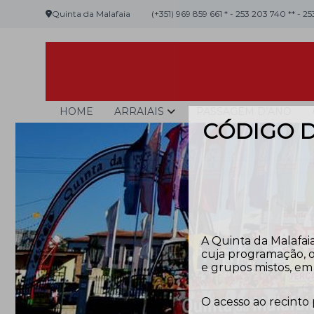
Skip
Quinta da Malafaia
(+351) 969 859 661 * - 253 203 740 ** - 2
to
content
Malafaia
O
HOME
ARRAIAIS
PASSAGEM D’ANO
maior
CÓDIGO D
arraial
minhoto
do
país
A Quinta da Malafaia
cuja programação, o
e grupos mistos, em 
O acesso ao recinto