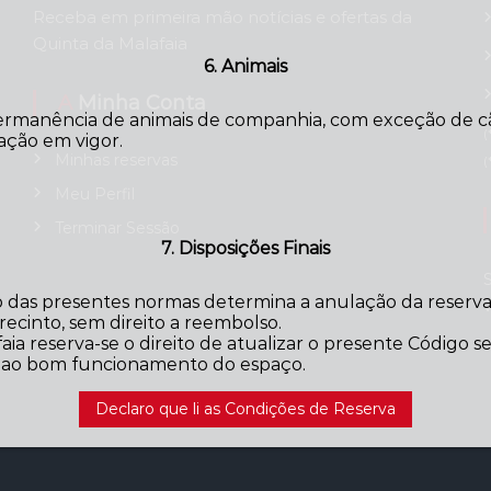
Receba em primeira mão notícias e ofertas da
Quinta da Malafaia
6. Animais
A Minha Conta
ermanência de animais de companhia, com exceção de cãe
(
ação em vigor.
Minhas reservas
(
Meu Perfil
Terminar Sessão
7. Disposições Finais
das presentes normas determina a anulação da reserva,
ecinto, sem direito a reembolso.
aia reserva-se o direito de atualizar o presente Código 
o ao bom funcionamento do espaço.
Declaro que li as Condições de Reserva