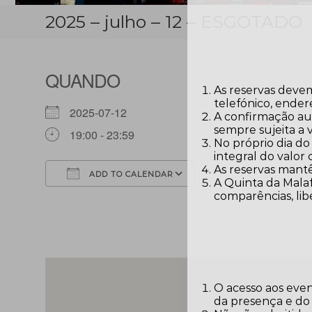
2025 – julho – 12 – ESGOTADO
QUANDO
As reservas devem
telefónico, ender
2025-07-12
A confirmação aut
sempre sujeita a 
19:00 - 23:59
No próprio dia do
integral do valor
As reservas mantê
ADD TO CALENDAR
A Quinta da Malaf
comparências, lib
Download ICS
Google Calendar
O acesso aos eve
da presença e do