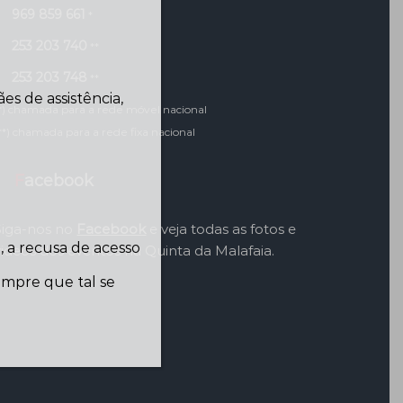
969 859 661
*
253 203 740
**
253 203 748
**
s de assistência,
*) chamada para a rede móvel nacional
**) chamada para a rede fixa nacional
Facebook
Siga-nos no
Facebook
e veja todas as fotos e
 a recusa de acesso
videos dos eventos na Quinta da Malafaia.
sempre que tal se