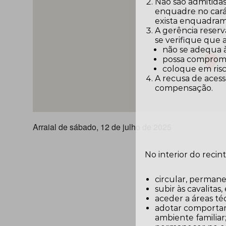
Não são admitidas
enquadre no carát
Quinta da Malafa
exista enquadram
Antas - Esposende
A gerência reserv
View Arraiais
se verifique que
não se adequa 
possa comprome
coloque em risc
A recusa de acess
compensação.
Arraial de sábado, 12 de julho de 2025
No interior do recin
circular, permane
subir às cavalitas
aceder a áreas téc
adotar comportam
ambiente familiar