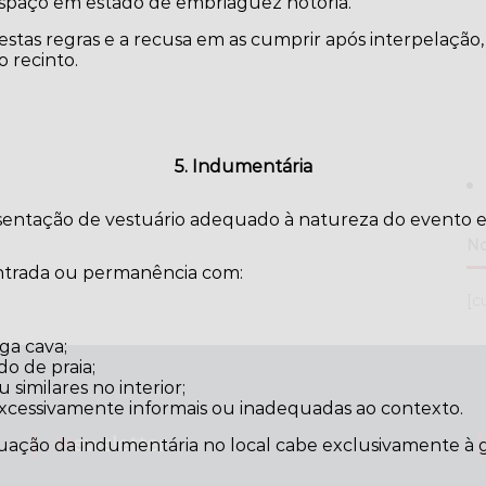
paço em estado de embriaguez notória.
tas regras e a recusa em as cumprir após interpelação,
 recinto.
5. Indumentária
esentação de vestuário adequado à natureza do evento e
No
entrada ou permanência com:
[c
ga cava;
do de praia;
similares no interior;
excessivamente informais ou inadequadas ao contexto.
Newsletter
uação da indumentária no local cabe exclusivamente à g