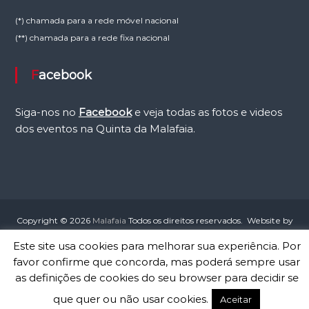
(*) chamada para a rede móvel nacional
(**) chamada para a rede fixa nacional
Facebook
Siga-nos no
Facebook
e veja todas as fotos e videos
dos eventos na Quinta da Malafaia.
Copyright © 2026
Malafaia
Todos os direitos reservados. Website by
Contacto Visual
Este site usa cookies para melhorar sua experiência. Por
Contactos
Agência Atlas
Regras e Conduta
favor confirme que concorda, mas poderá sempre usar
Política de Privacidade
Condições de Reservas
as definições de cookies do seu browser para decidir se
que quer ou não usar cookies.
Aceitar