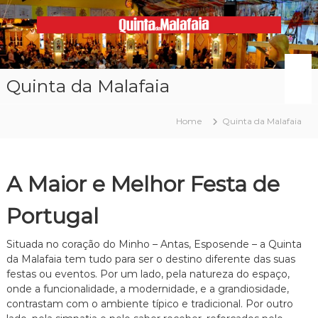
Skip
to
content
Malafaia
O
maior
arraial
Quinta da Malafaia
minhoto
do
país
Home
Quinta da Malafaia
A Maior e Melhor Festa de
Portugal
Situada no coração do Minho – Antas, Esposende – a Quinta
da Malafaia tem tudo para ser o destino diferente das suas
festas ou eventos. Por um lado, pela natureza do espaço,
onde a funcionalidade, a modernidade, e a grandiosidade,
contrastam com o ambiente típico e tradicional. Por outro