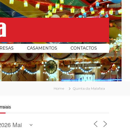
facebook
RESAS
CASAMENTOS
CONTACTOS
Home
Quinta da Malafaia
rraiais