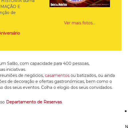
a a HISTÓRIA duma
NIMAÇÃO E
inção de
Ver mais fotos…
niversário
de um Salão, com capacidade para 400 pessoas,
 iniciativas.
 reuniões de negócios,
casamentos
ou batizados, ou ainda
stões de decoração e ofertas gastronómicas, bem como o
so dos seus eventos. Colha o elogio dos seus convidados.
sso
Departamento de Reservas
.
N