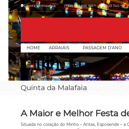
Skip
Quinta da Malafaia
(+351) 969 859 661 * - 253 203 740 ** - 
to
content
Malafaia
O
HOME
ARRAIAIS
PASSAGEM D’ANO
maior
arraial
minhoto
do
país
Quinta da Malafaia
A Maior e Melhor Festa d
Situada no coração do Minho – Antas, Esposende – a Q