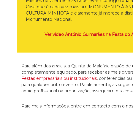
Milhões de Clientes e 25 Anos levam consigo tod
Casa que é cada vez mais um MONUMENTO À A
CULTURA MINHOTA e claramente já merece a dist
Monumento Nacional.
Ver video António Guimarães na Festa do A
Para além dos arraiais, a Quinta da Malafaia dispõe 
completamente equipado, para receber as mais diversas
Festas empresariais ou institucionais
, conferencias ou
para qualquer outro evento. Paralelamente, as suge
apoio profissional na organização, asseguram o suces
Para mais informações, entre em contacto com o no