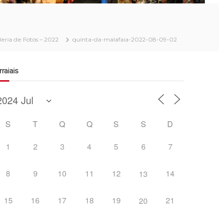
aleria de Fotos – 2022
quinta-da-malafaia-2022-08-09-02
rraiais
S
T
Q
Q
S
S
D
1
2
3
4
5
6
7
8
9
10
11
12
14
13
15
16
17
18
19
21
20