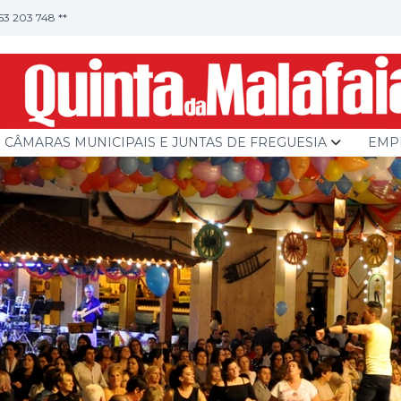
253 203 748 **
CÂMARAS MUNICIPAIS E JUNTAS DE FREGUESIA
EMP