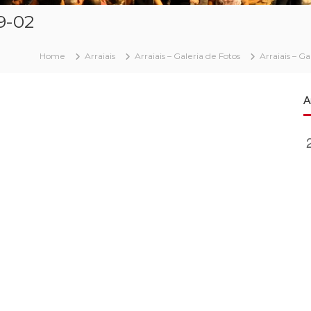
9-02
Home
Arraiais
Arraiais – Galeria de Fotos
Arraiais – G
A