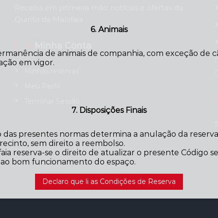
Receba em primeira mão notícias e ofertas da
Quinta da Malafaia
6. Animais
A Minha Conta
ermanência de animais de companhia, com exceção de cãe
(
ação em vigor.
Minhas reservas
(
Meu Perfil
Terminar Sessão
7. Disposições Finais
das presentes normas determina a anulação da reserva,
ecinto, sem direito a reembolso.
aia reserva-se o direito de atualizar o presente Código 
o ao bom funcionamento do espaço.
Declaro que li as Condições de Reserva