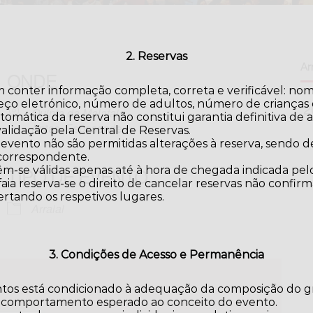
2. Reservas
Arr
ONDE
 conter informação completa, correta e verificável: no
eço eletrónico, número de adultos, número de crianças e
Quinta da Malafaia
omática da reserva não constitui garantia definitiva de a
Antas, Esposende
validação pela Central de Reservas.
 evento não são permitidas alterações à reserva, sendo
 correspondente.
TIPO DE EVENTO
m-se válidas apenas até à hora de chegada indicada pelo
aia reserva-se o direito de cancelar reservas não confir
ertando os respetivos lugares.
iCalendar
Office 365
Arraial
3. Condições de Acesso e Permanência
ntos está condicionado à adequação da composição do gr
 comportamento esperado ao conceito do evento.