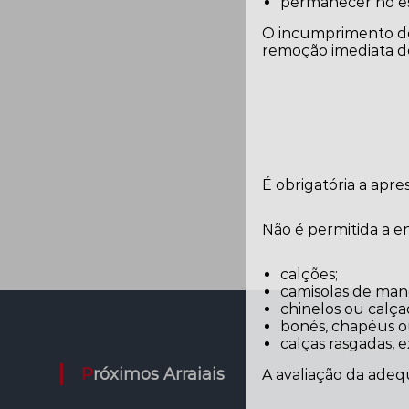
permanecer no es
O incumprimento des
remoção imediata do
É obrigatória a apr
Não é permitida a 
calções;
camisolas de man
chinelos ou calça
bonés, chapéus ou 
calças rasgadas, 
Próximos Arraiais
A avaliação da adeq