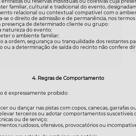
 entradas ou reservas individuais ou coletivas cuja pres
er familiar, cultural e tradicional do evento, designa
ia
ento relacional ou contextual compatível com o ambie
a-se o direito de admissão e de permanência, nos termos
 a presença de determinado cliente ou grupo:
à natureza do evento;
ter o ambiente familiar;
o a ordem, segurança ou tranquilidade dos restantes par
Pr
o ou a determinação de saída do recinto não confere di
4. Regras de Comportamento
to é expressamente proibido:
cer ou dançar nas pistas com copos, canecas, garrafas ou
, elevar terceiros ou adotar comportamentos suscetíveis d
nicas ou de serviço;
entos ruidosos, ofensivos, provocatórios ou incompatí
;