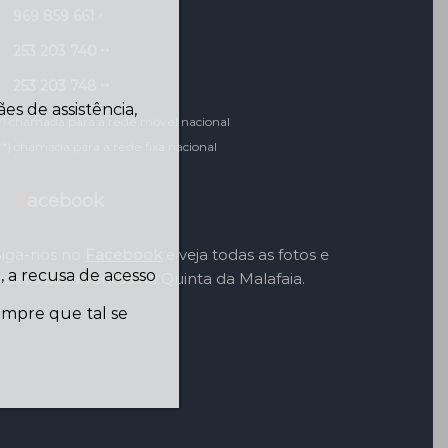
969 859 661
*
253 203 740
**
253 203 748
**
s de assistência,
*) chamada para a rede móvel nacional
**) chamada para a rede fixa nacional
Facebook
Siga-nos no
Facebook
e veja todas as fotos e
 a recusa de acesso
videos dos eventos na Quinta da Malafaia.
sempre que tal se