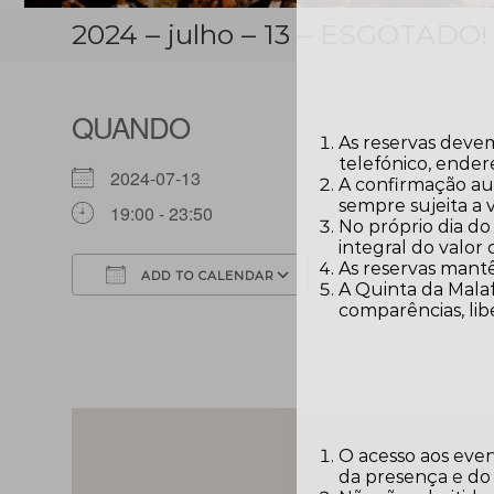
2024 – julho – 13 – ESGOTADO!
QUANDO
As reservas devem
telefónico, ender
2024-07-13
A confirmação aut
sempre sujeita a 
19:00 - 23:50
No próprio dia do
integral do valor
As reservas mantê
ADD TO CALENDAR
A Quinta da Malaf
comparências, lib
Download ICS
Google Calendar
O acesso aos eve
da presença e do