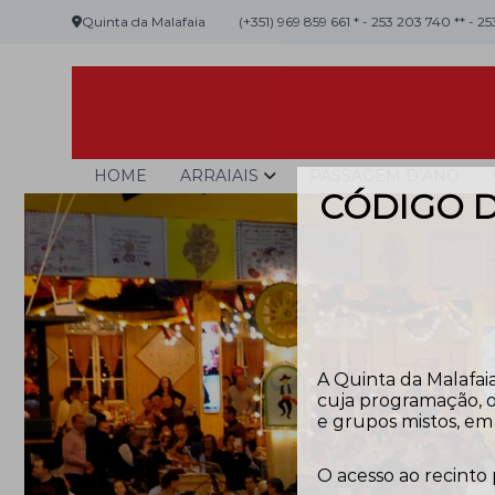
Skip
Quinta da Malafaia
(+351) 969 859 661 * - 253 203 740 ** - 2
to
content
Malafaia
O
HOME
ARRAIAIS
PASSAGEM D’ANO
maior
CÓDIGO D
arraial
minhoto
do
país
A Quinta da Malafaia
cuja programação, o
e grupos mistos, em 
O acesso ao recinto