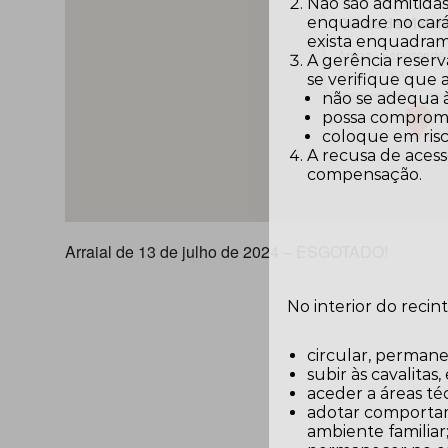
Não são admitidas
enquadre no carát
Quinta da Malafa
exista enquadram
Antas - Esposende
A gerência reserv
View Arraiais
se verifique que
não se adequa 
possa comprome
coloque em risc
A recusa de acess
compensação.
Arraial de 13 de julho de 2024 – ESGOTADO!
No interior do recin
circular, permane
subir às cavalitas
aceder a áreas téc
adotar comportam
ambiente familiar