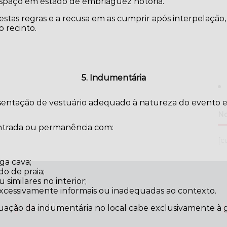
paço em estado de embriaguez notória.
tas regras e a recusa em as cumprir após interpelação,
 recinto.
5. Indumentária
esentação de vestuário adequado à natureza do evento e
No
entrada ou permanência com:
[c
ga cava;
do de praia;
similares no interior;
excessivamente informais ou inadequadas ao contexto.
Newsletter
uação da indumentária no local cabe exclusivamente à g