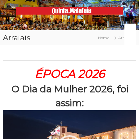
Skip
to
content
Malafaia
O
maior
arraial
Arraiais
minhoto
Home
Arraiais
do
país
ÉPOCA 2026
O Dia da Mulher 2026, foi
assim:
Reprodutor
de
vídeo