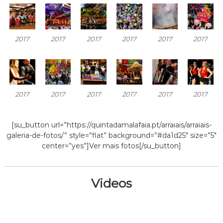
2017
2017
2017
2017
2017
2017
2017
2017
2017
2017
2017
2017
[su_button url=”https://quintadamalafaia.pt/arraiais/arraiais-
galeria-de-fotos/” style=”flat” background=”#da1d25″ size=”5″
center=”yes”]Ver mais fotos[/su_button]
Videos