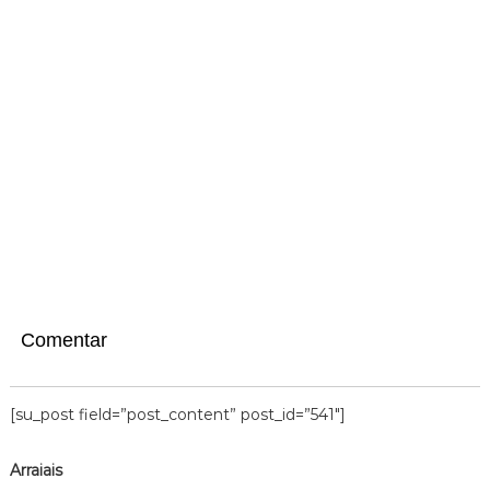
Comentar
[su_post field=”post_content” post_id=”541″]
Arraiais