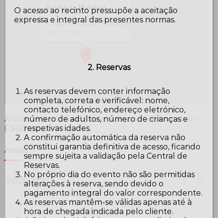
Quinta da Malafaia
O acesso ao recinto pressupõe a aceitação
expressa e integral das presentes normas.
R. Poça da Mansa - Esposende
View Arraiais
2. Reservas
As reservas devem conter informação
completa, correta e verificável: nome,
contacto telefónico, endereço eletrónico,
Arraial na Quinta da Malafaia , sábado, 7 de novembro –
número de adultos, número de crianças e
ESGOTADO
respetivas idades.
A confirmação automática da reserva não
constitui garantia definitiva de acesso, ficando
Arraiais
sempre sujeita a validação pela Central de
Reservas.
No próprio dia do evento não são permitidas
alterações à reserva, sendo devido o
pagamento integral do valor correspondente.
As reservas mantêm-se válidas apenas até à
S
T
Q
Q
S
S
D
hora de chegada indicada pelo cliente.