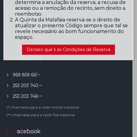
determina a anulação da reserva, a recusa de
acesso ou a remoção do recinto, sem direito a
Minhas reservas
reembolso.
A Quinta da Malafaia reserva-se o direito de
Meu Perfil
atualizar o presente Código sempre que tal se
Terminar Sessão
revele necessário ao bom funcionamento do
espaço.
Declaro que li as Condições de Reserva
Contactos
969 859 661
*
253 203 740
**
253 203 748
**
(*) chamada para a rede móvel nacional
(**) chamada para a rede fixa nacional
Facebook