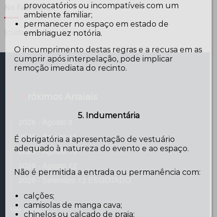
provocatórios ou incompatíveis com um
No Facebook…
ambiente familiar;
permanecer no espaço em estado de
[custom-facebook-feed]
embriaguez notória.
O incumprimento destas regras e a recusa em as
cumprir após interpelação, pode implicar
remoção imediata do recinto.
Próximos Arraiais
5. Indumentária
2026 - Agosto 8
2026 - Agosto 11
É obrigatória a apresentação de vestuário
adequado à natureza do evento e ao espaço.
2026 - Agosto 15
2026 - Agosto 22
Não é permitida a entrada ou permanência com:
2026 - Setembro 12 ESGOTADO
calções;
camisolas de manga cava;
Ver mais...
chinelos ou calçado de praia;