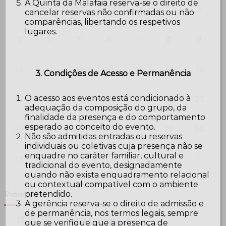
A Quinta da Malafaia reserva-se o direito de
27
28
29
30
31
1
2
cancelar reservas não confirmadas ou não
comparências, libertando os respetivos
lugares.
3
4
5
6
7
8
9
10
12
13
14
16
11
15
3. Condições de Acesso e Permanência
17
18
19
20
21
23
O acesso aos eventos está condicionado à
22
adequação da composição do grupo, da
finalidade da presença e do comportamento
esperado ao conceito do evento.
24
25
26
27
28
29
30
Não são admitidas entradas ou reservas
individuais ou coletivas cuja presença não se
enquadre no caráter familiar, cultural e
31
1
2
3
4
5
6
tradicional do evento, designadamente
quando não exista enquadramento relacional
ou contextual compatível com o ambiente
pretendido.
Próximos
A gerência reserva-se o direito de admissão e
de permanência, nos termos legais, sempre
2026 - Agosto 8
que se verifique que a presença de