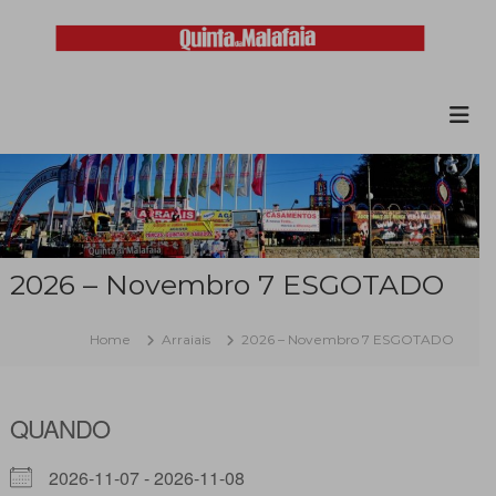
Skip
to
content
Malafaia
O
maior
arraial
minhoto
do
país
2026 – Novembro 7 ESGOTADO
Home
Arraiais
2026 – Novembro 7 ESGOTADO
QUANDO
2026-11-07 - 2026-11-08