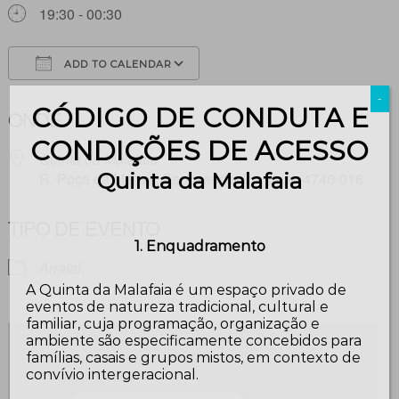
19:30 - 00:30
ADD TO CALENDAR
Download ICS
Google Calendar
-
CÓDIGO DE CONDUTA E
ONDE
CONDIÇÕES DE ACESSO
Quinta da Malafaia
Quinta da Malafaia
R. Poça da Mansa, Esposende, Portugal, 4740-016
TIPO DE EVENTO
1. Enquadramento
Arraial
A Quinta da Malafaia é um espaço privado de
eventos de natureza tradicional, cultural e
familiar, cuja programação, organização e
ambiente são especificamente concebidos para
famílias, casais e grupos mistos, em contexto de
convívio intergeracional.