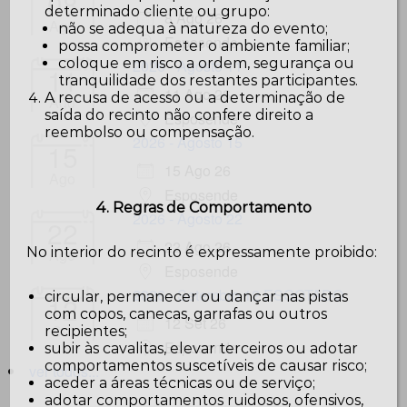
08
determinado cliente ou grupo:
8 Ago 26
Ago
não se adequa à natureza do evento;
Esposende
possa comprometer o ambiente familiar;
coloque em risco a ordem, segurança ou
2026 - Agosto 11
11
tranquilidade dos restantes participantes.
11 Ago 26
A recusa de acesso ou a determinação de
Ago
saída do recinto não confere direito a
Esposende
reembolso ou compensação.
2026 - Agosto 15
15
15 Ago 26
Ago
Esposende
4. Regras de Comportamento
2026 - Agosto 22
22
22 Ago 26
No interior do recinto é expressamente proibido:
Ago
Esposende
2026 - Setembro 12 ESGOTADO
circular, permanecer ou dançar nas pistas
12
com copos, canecas, garrafas ou outros
12 Set 26
Set
recipientes;
Esposende
subir às cavalitas, elevar terceiros ou adotar
comportamentos suscetíveis de causar risco;
ver todos...
aceder a áreas técnicas ou de serviço;
adotar comportamentos ruidosos, ofensivos,