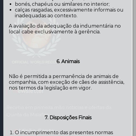
bonés, chapéus ou similares no interior;
calças rasgadas, excessivamente informais ou
inadequadas ao contexto.
A avaliação da adequação da indumentária no
local cabe exclusivamente à gerência.
6. Animais
Não é permitida a permanência de animais de
companhia, com exceção de cães de assistência,
nos termos da legislação em vigor.
Newsletter
Receba em primeira mão notícias e ofertas da
Quinta da Malafaia
7. Disposições Finais
A Minha Conta
O incumprimento das presentes normas