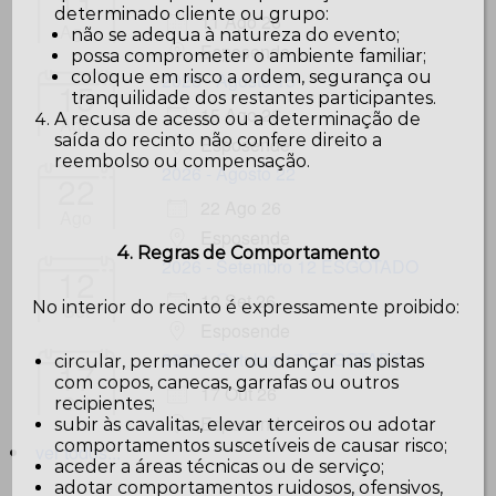
11
determinado cliente ou grupo:
11 Ago 26
Ago
não se adequa à natureza do evento;
Esposende
possa comprometer o ambiente familiar;
coloque em risco a ordem, segurança ou
2026 - Agosto 15
15
tranquilidade dos restantes participantes.
15 Ago 26
A recusa de acesso ou a determinação de
Ago
saída do recinto não confere direito a
Esposende
reembolso ou compensação.
2026 - Agosto 22
22
22 Ago 26
Ago
Esposende
4. Regras de Comportamento
2026 - Setembro 12 ESGOTADO
12
12 Set 26
No interior do recinto é expressamente proibido:
Set
Esposende
2026 - Outubro 17 ESGOTADO
circular, permanecer ou dançar nas pistas
17
com copos, canecas, garrafas ou outros
17 Out 26
Out
recipientes;
Esposende
subir às cavalitas, elevar terceiros ou adotar
comportamentos suscetíveis de causar risco;
ver todos...
aceder a áreas técnicas ou de serviço;
adotar comportamentos ruidosos, ofensivos,