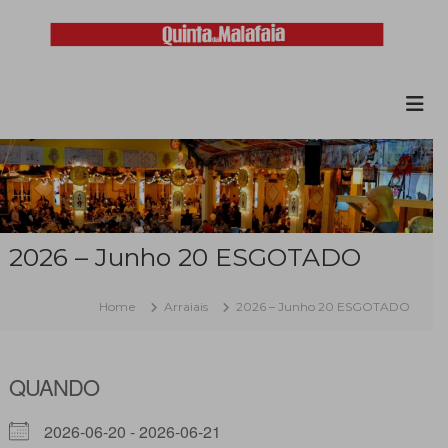
Skip
to
content
Malafaia
O
maior
arraial
minhoto
do
país
2026 – Junho 20 ESGOTADO
Home
Arraiais
2026 – Junho 20 ESGOTADO
QUANDO
2026-06-20 - 2026-06-21