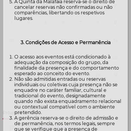
A Quinta da Malafaia reserva-se o direito de
27
28
29
30
31
1
2
cancelar reservas não confirmadas ou não
comparências, libertando os respetivos
lugares.
9
3
4
5
6
7
8
10
12
13
14
16
11
15
3. Condições de Acesso e Permanência
17
18
19
20
21
23
O acesso aos eventos está condicionado à
22
adequação da composição do grupo, da
finalidade da presença e do comportamento
esperado ao conceito do evento.
24
25
26
27
28
29
30
Não são admitidas entradas ou reservas
individuais ou coletivas cuja presença não se
enquadre no caráter familiar, cultural e
31
1
2
3
4
5
6
tradicional do evento, designadamente
quando não exista enquadramento relacional
ou contextual compatível com o ambiente
pretendido.
Próximos
A gerência reserva-se o direito de admissão e
de permanência, nos termos legais, sempre
2026 - Agosto 11
que se verifique que a presença de