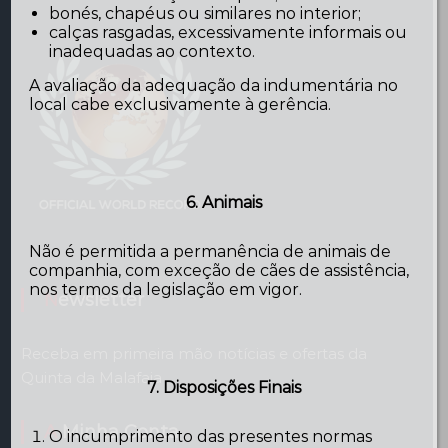
bonés, chapéus ou similares no interior;
calças rasgadas, excessivamente informais ou
inadequadas ao contexto.
A avaliação da adequação da indumentária no
local cabe exclusivamente à gerência.
6. Animais
Não é permitida a permanência de animais de
companhia, com exceção de cães de assistência,
nos termos da legislação em vigor.
Newsletter
Receba em primeira mão notícias e ofertas da
Quinta da Malafaia
7. Disposições Finais
A Minha Conta
O incumprimento das presentes normas