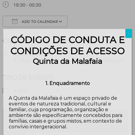
19:30 - 00:30
ADD TO CALENDAR
Download ICS
Google Calendar
-
CÓDIGO DE CONDUTA E
ONDE
CONDIÇÕES DE ACESSO
Quinta da Malafaia
Quinta da Malafaia
R. Poça da Mansa, Esposende, Portugal, 4740-016
TIPO DE EVENTO
1. Enquadramento
Arraial
A Quinta da Malafaia é um espaço privado de
eventos de natureza tradicional, cultural e
familiar, cuja programação, organização e
ambiente são especificamente concebidos para
famílias, casais e grupos mistos, em contexto de
convívio intergeracional.