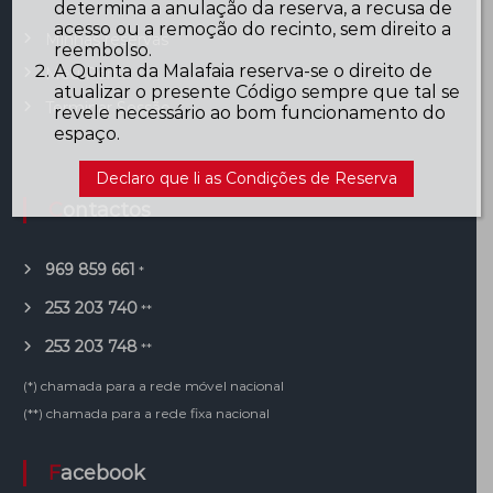
determina a anulação da reserva, a recusa de
acesso ou a remoção do recinto, sem direito a
Minhas reservas
reembolso.
A Quinta da Malafaia reserva-se o direito de
Meu Perfil
atualizar o presente Código sempre que tal se
Terminar Sessão
revele necessário ao bom funcionamento do
espaço.
Declaro que li as Condições de Reserva
Contactos
969 859 661
*
253 203 740
**
253 203 748
**
(*) chamada para a rede móvel nacional
(**) chamada para a rede fixa nacional
Facebook