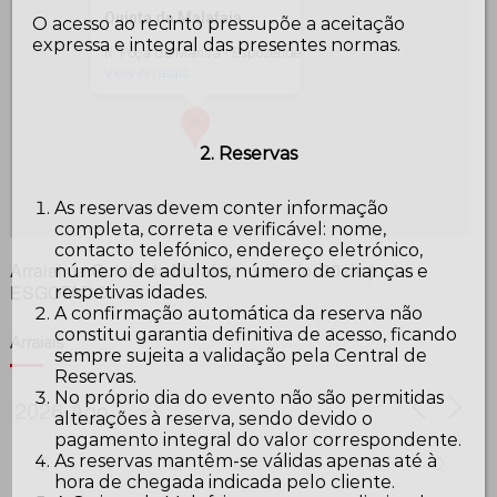
Quinta da Malafaia
O acesso ao recinto pressupõe a aceitação
expressa e integral das presentes normas.
R. Poça da Mansa - Esposende
View Arraiais
2. Reservas
As reservas devem conter informação
completa, correta e verificável: nome,
contacto telefónico, endereço eletrónico,
Arraial na Quinta da Malafaia , sábado, 20 de junho
número de adultos, número de crianças e
ESGOTADO
respetivas idades.
A confirmação automática da reserva não
constitui garantia definitiva de acesso, ficando
Arraiais
sempre sujeita a validação pela Central de
Reservas.
No próprio dia do evento não são permitidas
alterações à reserva, sendo devido o
pagamento integral do valor correspondente.
As reservas mantêm-se válidas apenas até à
S
T
Q
Q
S
S
D
hora de chegada indicada pelo cliente.