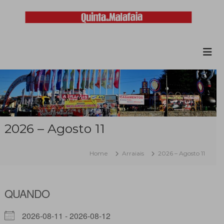
Skip
to
content
Malafaia
O
maior
arraial
minhoto
do
país
2026 – Agosto 11
Home
Arraiais
2026 – Agosto 11
QUANDO
2026-08-11 - 2026-08-12