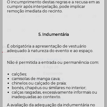
15
16
17
18
19
21
20
O incumprimento destas regras e a recusa em as
cumprir após interpelação, pode implicar
remoção imediata do recinto.
22
23
24
25
26
27
28
29
30
1
2
3
4
5
5. Indumentária
É obrigatória a apresentação de vestuário
Próximos
adequado à natureza do evento e ao espaço.
2026 - Agosto 8
08
Não é permitida a entrada ou permanência com:
8 Ago 26
Ago
Esposende
calções;
camisolas de manga cava;
2026 - Agosto 11
11
chinelos ou calçado de praia;
11 Ago 26
bonés, chapéus ou similares no interior;
Ago
calças rasgadas, excessivamente informais ou
Esposende
inadequadas ao contexto.
2026 - Agosto 15
15
A avaliação da adequação da indumentária no
15 Ago 26