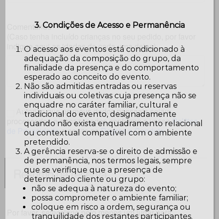
3. Condições de Acesso e Permanência
Comentários
(Caso tenha incluído crianças no seu pedido, por favor
indique aqui as idades de cada uma delas)
O acesso aos eventos está condicionado à
adequação da composição do grupo, da
finalidade da presença e do comportamento
esperado ao conceito do evento.
Não são admitidas entradas ou reservas
individuais ou coletivas cuja presença não se
enquadre no caráter familiar, cultural e
Autorizo que os meus dados pessoais sejam
tradicional do evento, designadamente
processados e armazenados conforme a vossa
Política
quando não exista enquadramento relacional
de Privacidade
e aceito as
Regras e Conduta
.
ou contextual compatível com o ambiente
pretendido.
A gerência reserva-se o direito de admissão e
de permanência, nos termos legais, sempre
Resumo da reserva
que se verifique que a presença de
determinado cliente ou grupo:
não se adequa à natureza do evento;
possa comprometer o ambiente familiar;
coloque em risco a ordem, segurança ou
Por favor, seleccione pelo menos um lugar para
tranquilidade dos restantes participantes.