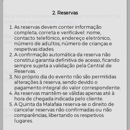
2. Reservas
Se já efetuou anteriormente um registo no nosso site, por
favor inicie sessão:
Iniciar sessão
As reservas devem conter informação
completa, correta e verificável: nome,
Nome*
contacto telefónico, endereço eletrónico,
(completo, preenchimento obrigatório)
número de adultos, número de crianças e
respetivas idades.
A confirmação automática da reserva não
constitui garantia definitiva de acesso, ficando
sempre sujeita a validação pela Central de
Reservas.
Telefone *
No próprio dia do evento não são permitidas
(preenchimento obrigatório)
alterações à reserva, sendo devido o
pagamento integral do valor correspondente.
As reservas mantêm-se válidas apenas até à
hora de chegada indicada pelo cliente.
A Quinta da Malafaia reserva-se o direito de
Email*
cancelar reservas não confirmadas ou não
(preenchimento obrigatório)
comparências, libertando os respetivos
lugares.