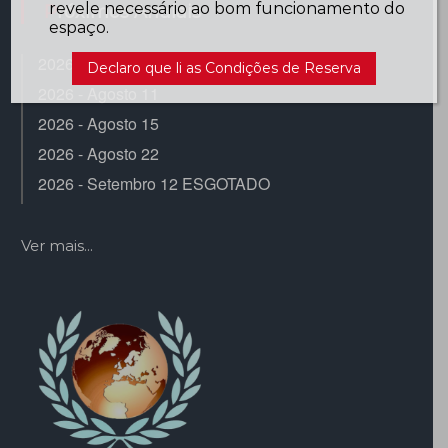
revele necessário ao bom funcionamento do
Próximos Arraiais
espaço.
2026 - Agosto 8
Declaro que li as Condições de Reserva
2026 - Agosto 11
2026 - Agosto 15
2026 - Agosto 22
2026 - Setembro 12 ESGOTADO
Ver mais...