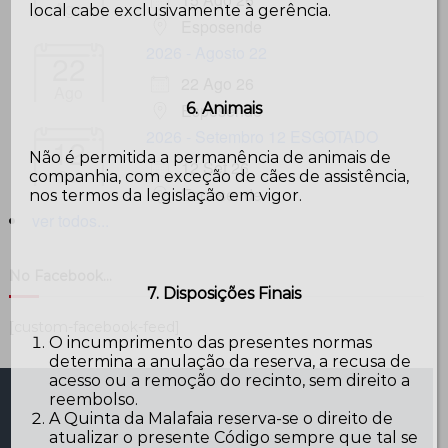
Ago
local cabe exclusivamente à gerência.
Esposende
2026 - Agosto 22
22
22 Ago 26
Ago
6. Animais
Esposende
2026 - Setembro 12 ESGOTADO
12
Não é permitida a permanência de animais de
12 Set 26
Set
companhia, com exceção de cães de assistência,
Esposende
nos termos da legislação em vigor.
ver todos...
No Facebook…
7. Disposições Finais
[custom-facebook-feed]
O incumprimento das presentes normas
determina a anulação da reserva, a recusa de
acesso ou a remoção do recinto, sem direito a
reembolso.
A Quinta da Malafaia reserva-se o direito de
atualizar o presente Código sempre que tal se