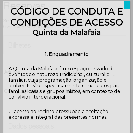
Reservas
-
CÓDIGO DE CONDUTA E
CONDIÇÕES DE ACESSO
Se já efetuou anteriormente um registo no nosso site, por
favor inicie sessão:
Iniciar sessão
Quinta da Malafaia
Bilhetes
1. Enquadramento
A Quinta da Malafaia é um espaço privado de
Adultos
25,00 €
eventos de natureza tradicional, cultural e
familiar, cuja programação, organização e
ambiente são especificamente concebidos para
Crianças (4~12)
12,50 €
famílias, casais e grupos mistos, em contexto de
convívio intergeracional.
O acesso ao recinto pressupõe a aceitação
expressa e integral das presentes normas.
Dados pessoais