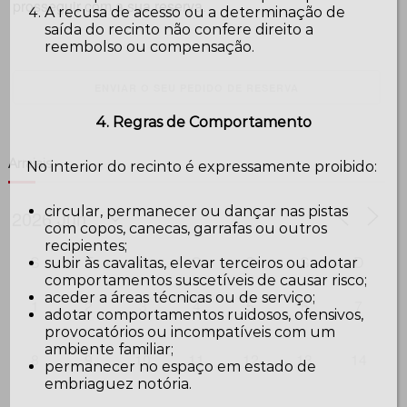
prosseguir com a sua reserva.
A recusa de acesso ou a determinação de
saída do recinto não confere direito a
reembolso ou compensação.
4. Regras de Comportamento
Arraiais
No interior do recinto é expressamente proibido:
circular, permanecer ou dançar nas pistas
com copos, canecas, garrafas ou outros
recipientes;
S
T
Q
Q
S
S
D
subir às cavalitas, elevar terceiros ou adotar
comportamentos suscetíveis de causar risco;
aceder a áreas técnicas ou de serviço;
1
2
3
4
5
6
7
adotar comportamentos ruidosos, ofensivos,
provocatórios ou incompatíveis com um
ambiente familiar;
8
9
10
11
12
13
14
permanecer no espaço em estado de
embriaguez notória.