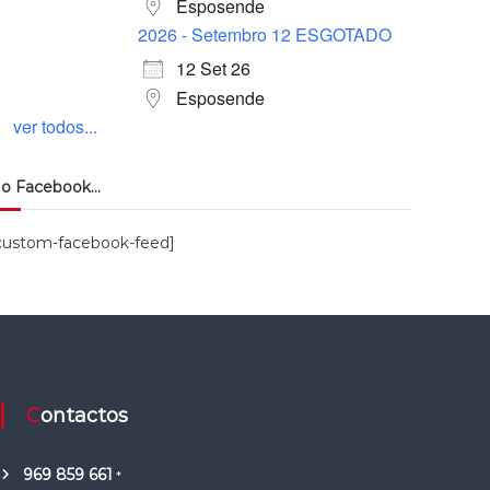
Esposende
2026 - Setembro 12 ESGOTADO
12 Set 26
Esposende
ver todos...
o Facebook…
custom-facebook-feed]
Contactos
969 859 661
*