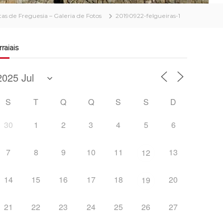
as de Freguesia – Galeria de Fotos
20190922-felgueiras-1
rraiais
S
T
Q
Q
S
S
D
30
1
2
3
4
5
6
7
8
9
10
11
13
12
14
15
16
17
18
20
19
21
22
23
24
25
26
27