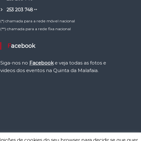
253 203 748
**
(*) chamada para a rede móvel nacional
(**) chamada para a rede fixa nacional
Facebook
Siga-nos no
Facebook
e veja todas as fotos e
videos dos eventos na Quinta da Malafaia.
inições de cookies do seu browser para decidir se que quer