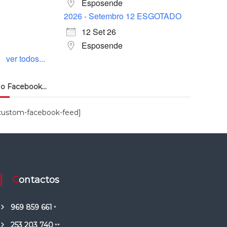
Esposende
2026 - Setembro 12 ESGOTADO
12 Set 26
Esposende
ver todos...
o Facebook…
custom-facebook-feed]
Contactos
969 859 661
*
253 203 740
**