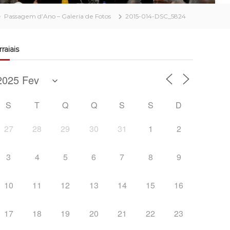
Passagem d’Ano – Galeria de Fotos
2015-014-DSC_5824
rraiais
S
T
Q
Q
S
S
D
27
28
29
30
31
1
2
3
4
5
6
7
8
9
10
11
12
13
14
15
16
17
18
19
20
21
22
23