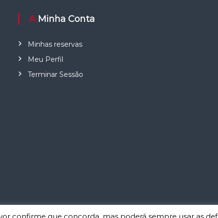
A Minha Conta
Minhas reservas
Meu Perfil
Terminar Sessão
favor confirme que concorda, mas poderá sempre usar as def