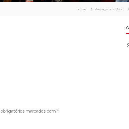
Home
Passagem d’Ano
A
obrigatórios marcados com
*