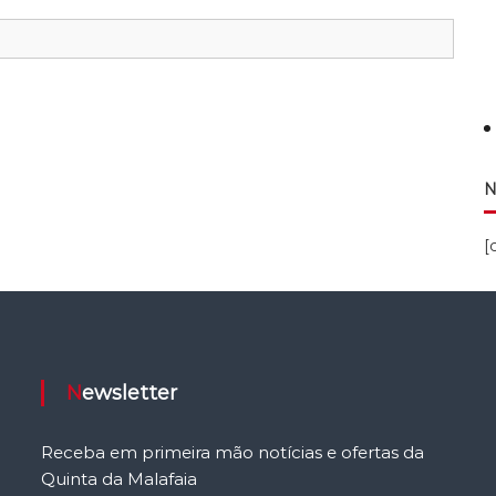
N
[
Newsletter
Receba em primeira mão notícias e ofertas da
Quinta da Malafaia