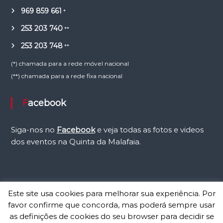
969 859 661
*
253 203 740
**
253 203 748
**
(*) chamada para a rede móvel nacional
(**) chamada para a rede fixa nacional
Facebook
Siga-nos no
Facebook
e veja todas as fotos e videos
dos eventos na Quinta da Malafaia.
Este site usa cookies para melhorar sua experiência. Por
favor confirme que concorda, mas poderá sempre usar
Copyright © 2026
Malafaia
Todos os direitos reservados. Website by
as definições de cookies do seu browser para decidir se
Contacto Visual