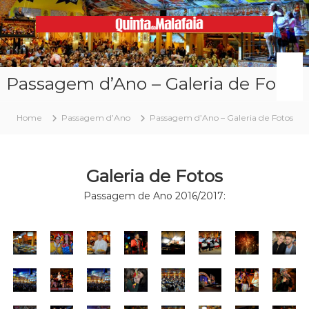
Skip
to
content
Malafaia
O
maior
arraial
Passagem d’Ano – Galeria de Fotos
minhoto
do
país
Home
Passagem d’Ano
Passagem d’Ano – Galeria de Fotos
Galeria de Fotos
Passagem de Ano 2016/2017: