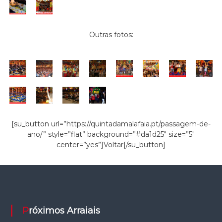
Outras fotos:
[su_button url=”https://quintadamalafaia.pt/passagem-de-
ano/” style=”flat” background=”#da1d25″ size=”5″
center=”yes”]Voltar[/su_button]
Próximos Arraiais