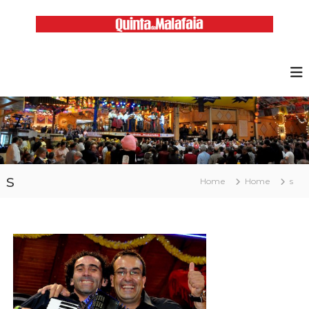
Skip
to
content
Malafaia
O
maior
arraial
minhoto
do
país
s
Home
Home
s