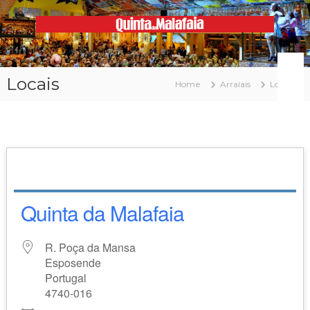
Skip
to
content
Malafaia
O
maior
arraial
Locais
minhoto
Home
Arraiais
Locais
do
país
Quinta da Malafaia
R. Poça da Mansa
Esposende
Portugal
4740-016