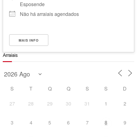
Esposende
Não há arraiais agendados
MAIS INFO
Arraiais
S
T
Q
Q
S
S
D
27
28
29
30
31
1
2
3
4
5
6
7
8
9