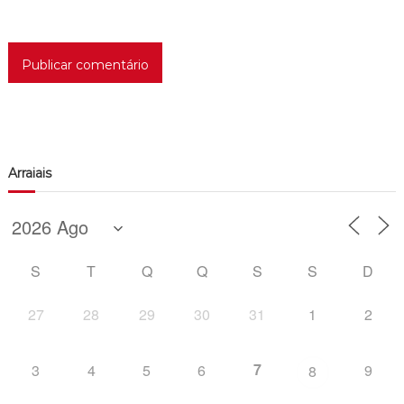
Arraiais
S
T
Q
Q
S
S
D
27
28
29
30
31
1
2
7
3
4
5
6
9
8