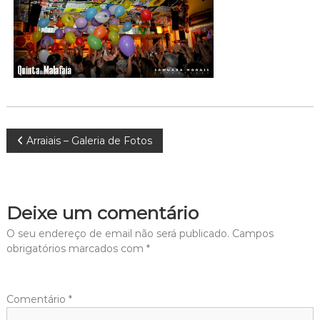
Navegação
Arraiais – Galeria de Fotos
de
artigos
Deixe um comentário
O seu endereço de email não será publicado.
Campos
obrigatórios marcados com
*
Comentário
*