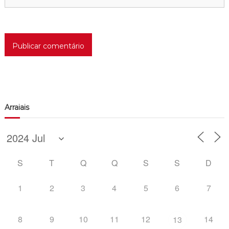
Arraiais
S
T
Q
Q
S
S
D
1
2
3
4
5
6
7
8
9
10
11
12
14
13