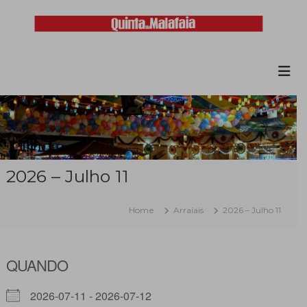
Skip
to
content
Malafaia
O
maior
arraial
minhoto
do
país
2026 – Julho 11
Home
Arraiais
2026 – Julho 11
QUANDO
2026-07-11 - 2026-07-12