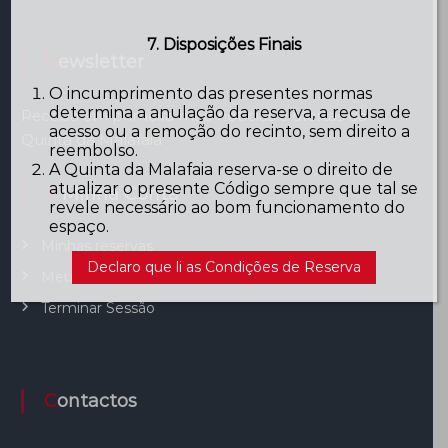
7. Disposições Finais
Newsletter
O incumprimento das presentes normas
determina a anulação da reserva, a recusa de
Receba em primeira mão notícias e ofertas da
acesso ou a remoção do recinto, sem direito a
Quinta da Malafaia
reembolso.
A Quinta da Malafaia reserva-se o direito de
atualizar o presente Código sempre que tal se
A Minha Conta
revele necessário ao bom funcionamento do
espaço.
Minhas reservas
Declaro que li as Condições de Reserva
Meu Perfil
Terminar Sessão
Contactos