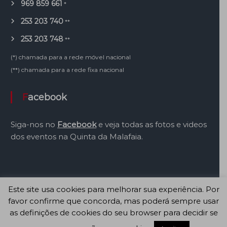
969 859 661
*
253 203 740
**
253 203 748
**
(*) chamada para a rede móvel nacional
(**) chamada para a rede fixa nacional
Facebook
Siga-nos no
Facebook
e veja todas as fotos e videos
dos eventos na Quinta da Malafaia.
Este site usa cookies para melhorar sua experiência. Por
favor confirme que concorda, mas poderá sempre usar
Copyright © 2026
Malafaia
Todos os direitos reservados. Website by
as definições de cookies do seu browser para decidir se
Contacto Visual
Contactos
Agência Atlas
Regras e Conduta