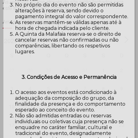
As reservas on-line através do site estão fechados para
No próprio dia do evento não são permitidas
este arraial. Por favor contacte-nos.
alterações à reserva, sendo devido o
pagamento integral do valor correspondente.
Arraiais
As reservas mantêm-se válidas apenas até à
hora de chegada indicada pelo cliente.
A Quinta da Malafaia reserva-se o direito de
cancelar reservas não confirmadas ou não
comparências, libertando os respetivos
lugares.
S
T
Q
Q
S
S
D
27
28
29
30
31
1
2
3. Condições de Acesso e Permanência
3
4
5
6
7
9
8
O acesso aos eventos está condicionado à
adequação da composição do grupo, da
finalidade da presença e do comportamento
10
12
13
14
16
11
15
esperado ao conceito do evento.
Não são admitidas entradas ou reservas
individuais ou coletivas cuja presença não se
17
18
19
20
21
23
22
enquadre no caráter familiar, cultural e
tradicional do evento, designadamente