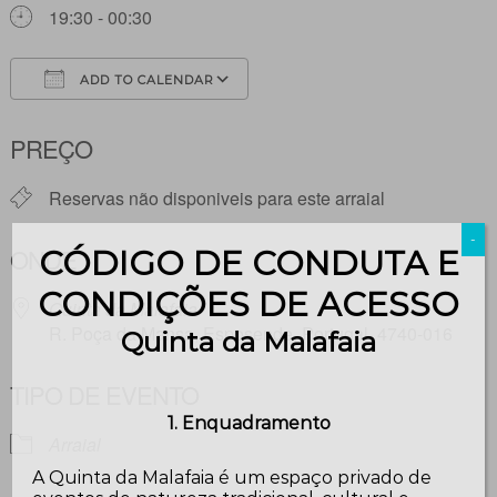
19:30 - 00:30
ADD TO CALENDAR
Download ICS
Google Calendar
PREÇO
Reservas não disponiveis para este arraial
-
ONDE
CÓDIGO DE CONDUTA E
CONDIÇÕES DE ACESSO
Quinta da Malafaia
R. Poça da Mansa, Esposende, Portugal, 4740-016
Quinta da Malafaia
TIPO DE EVENTO
1. Enquadramento
Arraial
A Quinta da Malafaia é um espaço privado de