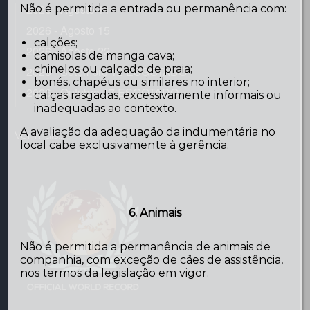
2026 - Agosto 11
Não é permitida a entrada ou permanência com:
2026 - Agosto 15
calções;
2026 - Agosto 22
camisolas de manga cava;
chinelos ou calçado de praia;
2026 - Setembro 12 ESGOTADO
bonés, chapéus ou similares no interior;
2026 - Outubro 17 ESGOTADO
calças rasgadas, excessivamente informais ou
inadequadas ao contexto.
A avaliação da adequação da indumentária no
Ver mais...
local cabe exclusivamente à gerência.
6. Animais
Não é permitida a permanência de animais de
companhia, com exceção de cães de assistência,
nos termos da legislação em vigor.