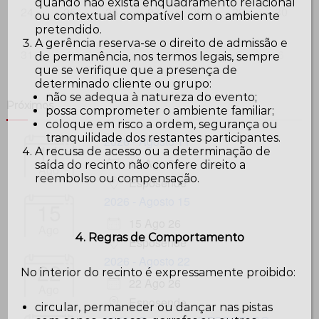
quando não exista enquadramento relacional
24
25
26
27
28
29
30
ou contextual compatível com o ambiente
pretendido.
A gerência reserva-se o direito de admissão e
31
1
2
3
4
5
6
de permanência, nos termos legais, sempre
que se verifique que a presença de
determinado cliente ou grupo:
não se adequa à natureza do evento;
Próximos
possa comprometer o ambiente familiar;
coloque em risco a ordem, segurança ou
tranquilidade dos restantes participantes.
2026 - Agosto 11
11
A recusa de acesso ou a determinação de
11 Ago 26
saída do recinto não confere direito a
Ago
reembolso ou compensação.
Esposende
2026 - Agosto 15
15
15 Ago 26
Ago
4. Regras de Comportamento
Esposende
2026 - Agosto 22
22
No interior do recinto é expressamente proibido:
22 Ago 26
Ago
Esposende
circular, permanecer ou dançar nas pistas