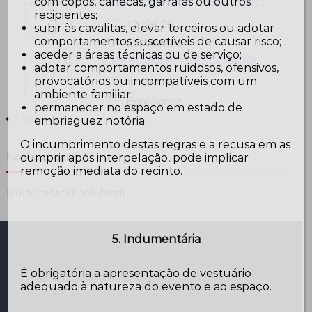
2026 - Setembro 12 ESGOTADO
com copos, canecas, garrafas ou outros
12
recipientes;
12 Set 26
subir às cavalitas, elevar terceiros ou adotar
Set
Esposende
comportamentos suscetíveis de causar risco;
aceder a áreas técnicas ou de serviço;
2026 - Outubro 17 ESGOTADO
17
adotar comportamentos ruidosos, ofensivos,
17 Out 26
provocatórios ou incompatíveis com um
Out
ambiente familiar;
Esposende
permanecer no espaço em estado de
ver todos...
embriaguez notória.
O incumprimento destas regras e a recusa em as
cumprir após interpelação, pode implicar
No Facebook…
remoção imediata do recinto.
[custom-facebook-feed]
5. Indumentária
É obrigatória a apresentação de vestuário
Próximos Arraiais
adequado à natureza do evento e ao espaço.