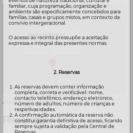
eventos de natureza tradicional, cultural e
familiar, cuja programação, organização e
ambiente são especificamente concebidos para
famílias, casais e grupos mistos, em contexto de
convívio intergeracional.
Quinta da Malafaia
O acesso ao recinto pressupõe a aceitação
expressa e integral das presentes normas.
R. Poça da Mansa - Esposende
View Arraiais
2. Reservas
As reservas devem conter informação
completa, correta e verificável: nome,
contacto telefónico, endereço eletrónico,
Arraial na Quinta da Malafaia , sábado, 11 de julho
número de adultos, número de crianças e
respetivas idades.
Reservas
A confirmação automática da reserva não
constitui garantia definitiva de acesso, ficando
sempre sujeita a validação pela Central de
Reservas.