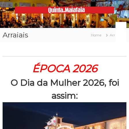
Skip
to
content
Malafaia
O
maior
arraial
Arraiais
minhoto
Home
Arraiais
do
país
ÉPOCA 2026
O Dia da Mulher 2026, foi
assim:
Reprodutor
de
vídeo