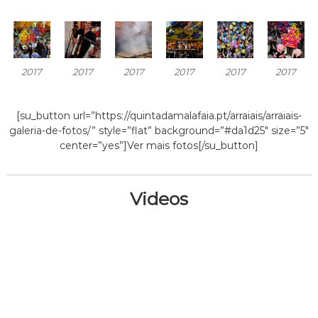
2017
2017
2017
2017
2017
2017
[su_button url=”https://quintadamalafaia.pt/arraiais/arraiais-
galeria-de-fotos/” style=”flat” background=”#da1d25″ size=”5″
center=”yes”]Ver mais fotos[/su_button]
Videos