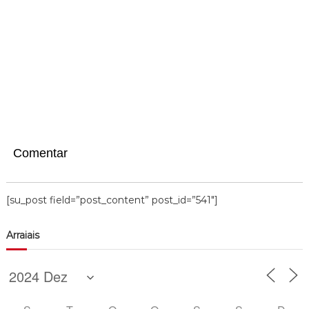
Comentar
[su_post field=”post_content” post_id=”541″]
Arraiais