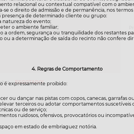
ento relacional ou contextual compatível com o ambie
a-se o direito de admissão e de permanência, nos termos
ia
 a presença de determinado cliente ou grupo:
à natureza do evento;
- Esposende
ter o ambiente familiar;
Pr
o a ordem, segurança ou tranquilidade dos restantes par
o ou a determinação de saída do recinto não confere di
4. Regras de Comportamento
embro –
ESGOTADO!
to é expressamente proibido:
cer ou dançar nas pistas com copos, canecas, garrafas ou
, elevar terceiros ou adotar comportamentos suscetíveis d
nicas ou de serviço;
entos ruidosos, ofensivos, provocatórios ou incompatí
;
paço em estado de embriaguez notória.