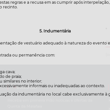
tas regras e a recusa em as cumprir após interpelação,
 recinto.
5. Indumentária
No
esentação de vestuário adequado à natureza do evento e
[c
entrada ou permanência com:
ga cava;
do de praia;
similares no interior;
excessivamente informais ou inadequadas ao contexto.
Newsletter
uação da indumentária no local cabe exclusivamente à g
Receba em primeira mão notícias e ofertas da
Quinta da Malafaia