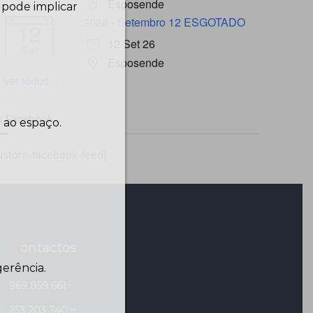
Esposende
 pode implicar
2026 - Setembro 12 ESGOTADO
12
12 Set 26
Set
Esposende
ver todos...
 Facebook…
 ao espaço.
ustom-facebook-feed]
Contactos
erência.
969 859 661
*
253 203 740
**