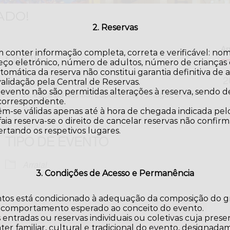
TADO!
2. Reservas
Arr
 conter informação completa, correta e verificável: no
ONDE
eço eletrónico, número de adultos, número de crianças e
omática da reserva não constitui garantia definitiva de a
validação pela Central de Reservas.
Quinta da Malafaia
 evento não são permitidas alterações à reserva, sendo
R. Poça da Mansa, Esposende, Portugal, 4740-
 correspondente.
016
m-se válidas apenas até à hora de chegada indicada pelo
aia reserva-se o direito de cancelar reservas não confir
ertando os respetivos lugares.
TIPO DE EVENTO
iCalendar
Office 365
Arraial
3. Condições de Acesso e Permanência
ntos está condicionado à adequação da composição do gr
 comportamento esperado ao conceito do evento.
 entradas ou reservas individuais ou coletivas cuja pres
er familiar, cultural e tradicional do evento, designa