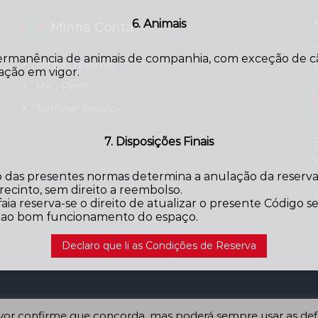
6. Animais
A Minha Conta
(
ermanência de animais de companhia, com exceção de cãe
Minhas reservas
(
ação em vigor.
Meu Perfil
Terminar Sessão
7. Disposições Finais
das presentes normas determina a anulação da reserva,
ecinto, sem direito a reembolso.
aia reserva-se o direito de atualizar o presente Código 
o ao bom funcionamento do espaço.
Declaro que li as Condições de Reserva
favor confirme que concorda, mas poderá sempre usar as def