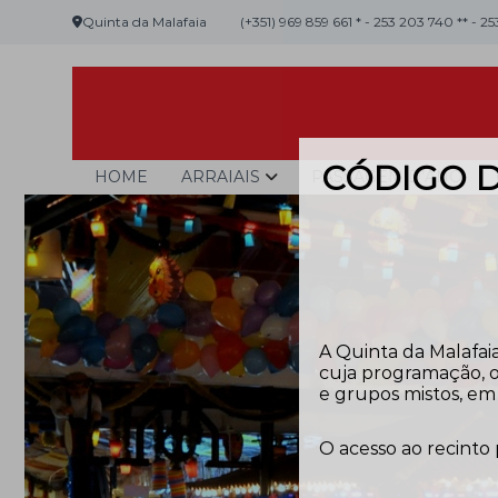
Skip
Quinta da Malafaia
(+351) 969 859 661 * - 253 203 740 ** - 2
to
content
CÓDIGO D
Malafaia
O
HOME
ARRAIAIS
PASSAGEM D’ANO
maior
arraial
minhoto
do
país
A Quinta da Malafaia
cuja programação, o
e grupos mistos, em 
O acesso ao recinto