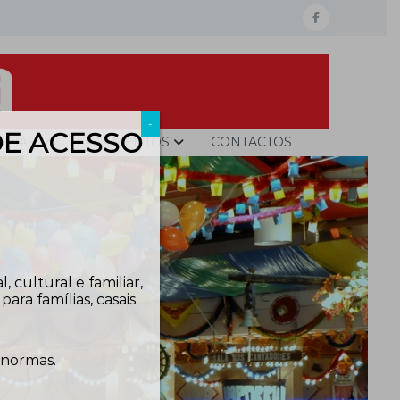
facebook
-
DE ACESSO
ESAS
CASAMENTOS
CONTACTOS
 cultural e familiar,
ra famílias, casais
 normas.