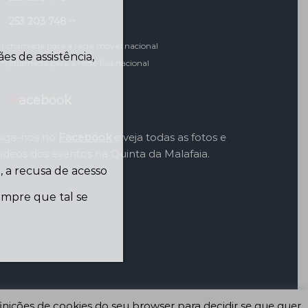
253 203 748
**
*) chamada para a rede móvel nacional
s de assistência,
**) chamada para a rede fixa nacional
Facebook
Siga-nos no
Facebook
e veja todas as fotos e
videos dos eventos na Quinta da Malafaia.
 a recusa de acesso
sempre que tal se
inições de cookies do seu browser para decidir se que quer