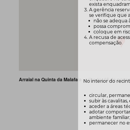
exista enquadram
A gerência reserv
Quinta da Malafa
se verifique que
não se adequa 
R. Poça da Mansa 
possa comprome
View Arraiais
coloque em risc
A recusa de acess
compensação.
Arraial na Quinta da Malafaia , sábado, 16 de nov
No interior do recin
circular, permane
subir às cavalitas
aceder a áreas téc
adotar comportam
ambiente familiar
permanecer no es