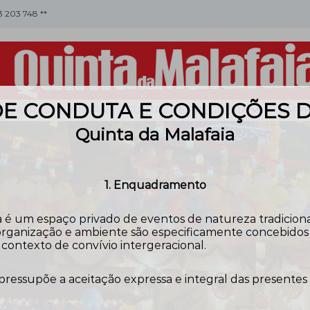
53 203 748 **
E CONDUTA E CONDIÇÕES 
CÂMARAS MUNICIPAIS E JUNTAS DE FREGUESIA
EMPR
Quinta da Malafaia
1. Enquadramento
 é um espaço privado de eventos de natureza tradicional,
rganização e ambiente são especificamente concebidos pa
contexto de convívio intergeracional.
 pressupõe a aceitação expressa e integral das presentes