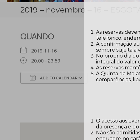
2019 – novembro – 16 – ESGO
As reservas devem
QUANDO
telefónico, ender
A confirmação aut
sempre sujeita a 
2019-11-16
No próprio dia do
20:00 - 23:59
integral do valor
As reservas mantê
A Quinta da Malaf
ADD TO CALENDAR
comparências, lib
Download ICS
Google Calendar
O acesso aos eve
da presença e do
Não são admitidas
enquadre no carát