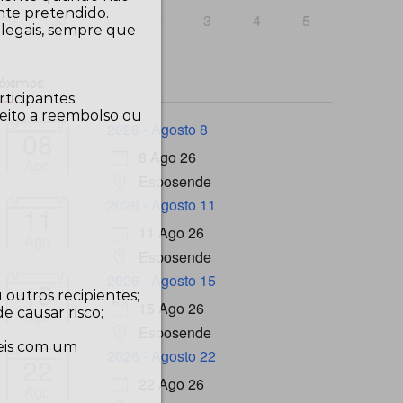
nte pretendido.
29
30
1
2
3
4
5
 legais, sempre que
óximos
ticipantes.
reito a reembolso ou
2026 - Agosto 8
08
8 Ago 26
Ago
Esposende
2026 - Agosto 11
11
11 Ago 26
Ago
Esposende
2026 - Agosto 15
15
 outros recipientes;
15 Ago 26
e causar risco;
Ago
Esposende
veis com um
2026 - Agosto 22
22
22 Ago 26
Ago