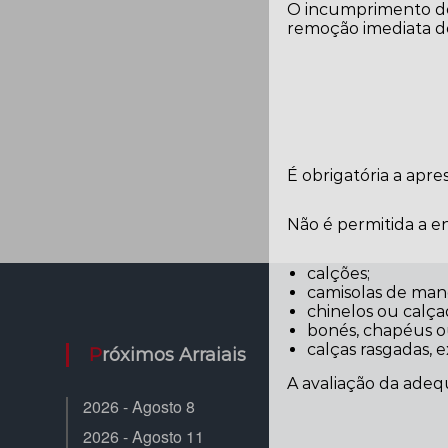
O incumprimento des
remoção imediata do
É obrigatória a apr
Não é permitida a 
calções;
camisolas de man
chinelos ou calça
bonés, chapéus ou 
calças rasgadas, 
Próximos Arraiais
A avaliação da adeq
2026 - Agosto 8
2026 - Agosto 11