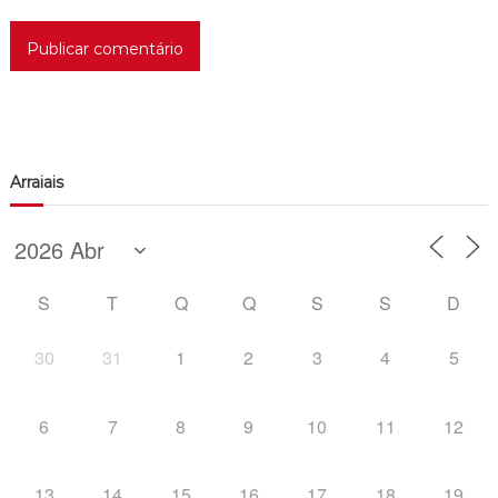
Arraiais
S
T
Q
Q
S
S
D
30
31
1
2
3
4
5
6
7
8
9
10
11
12
13
14
15
16
17
18
19