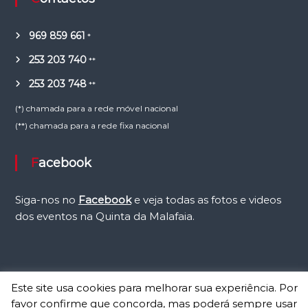
969 859 661
*
253 203 740
**
253 203 748
**
(*) chamada para a rede móvel nacional
(**) chamada para a rede fixa nacional
Facebook
Siga-nos no
Facebook
e veja todas as fotos e videos
dos eventos na Quinta da Malafaia.
Este site usa cookies para melhorar sua experiência. Por
favor confirme que concorda, mas poderá sempre usar
Copyright © 2026
Malafaia
Todos os direitos reservados. Website by