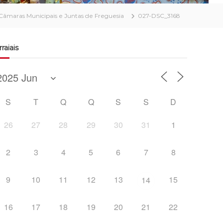
Câmaras Municipais e Juntas de Freguesia
027-DSC_3168
rraiais
S
T
Q
Q
S
S
D
26
27
28
29
30
31
1
2
3
4
5
6
7
8
9
10
11
12
13
15
14
16
17
18
19
20
21
22