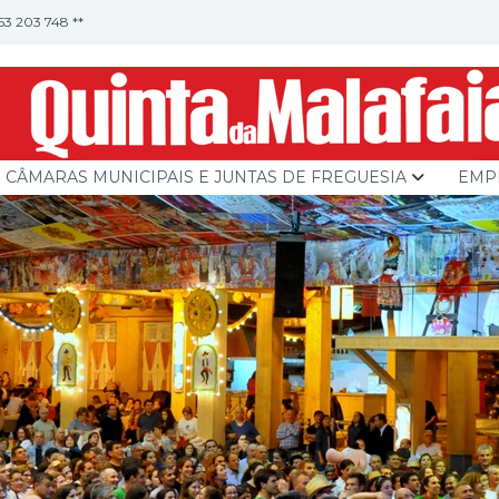
253 203 748 **
CÂMARAS MUNICIPAIS E JUNTAS DE FREGUESIA
EMP