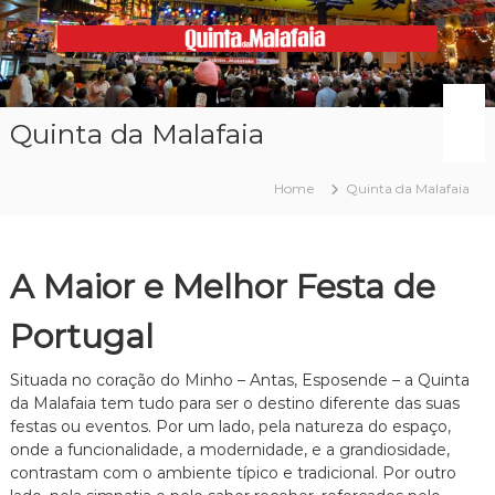
Skip
to
content
Malafaia
O
maior
arraial
Quinta da Malafaia
minhoto
do
país
Home
Quinta da Malafaia
A Maior e Melhor Festa de
Portugal
Situada no coração do Minho – Antas, Esposende – a Quinta
da Malafaia tem tudo para ser o destino diferente das suas
festas ou eventos. Por um lado, pela natureza do espaço,
onde a funcionalidade, a modernidade, e a grandiosidade,
contrastam com o ambiente típico e tradicional. Por outro