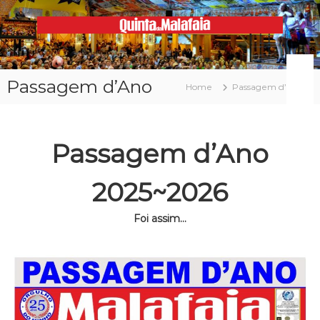
Skip
to
content
Malafaia
O
maior
arraial
Passagem d’Ano
minhoto
Home
Passagem d’Ano
do
país
Passagem d’Ano
2025~2026
Foi assim…