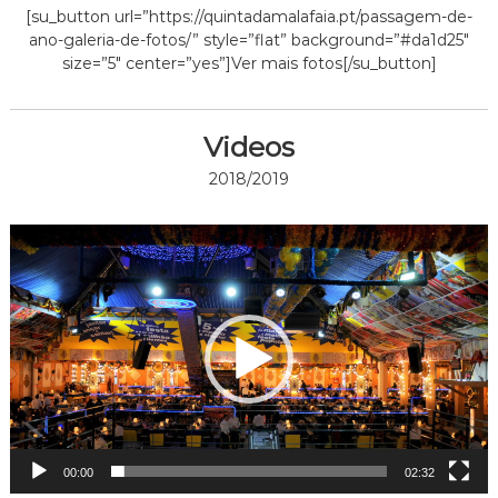
[su_button url=”https://quintadamalafaia.pt/passagem-de-
ano-galeria-de-fotos/” style=”flat” background=”#da1d25″
size=”5″ center=”yes”]Ver mais fotos[/su_button]
Videos
2018/2019
Reprodutor
de
vídeo
00:00
02:32