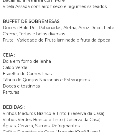
Bacalhau à Malafaia com Puré
Vitela Assada com arroz seco e legumes salteados
BUFFET DE SOBREMESAS
Doces : Bolo Rei, Rabanadas, Aletria, Arroz Doce, Leite
Creme, Tortas e bolos diversos
Fruta : Variedade de Fruta laminada e fruta da época
CEIA
:
Bola em forno de lenha
Caldo Verde
Espelho de Carnes Frias
Tábua de Queijos Nacionais e Estrangeiros
Doces e tostinhas
Farturas
BEBIDAS
:
Vinhos Maduros Branco e Tinto (Reserva da Casa)
Vinhos Verdes Branco e Tinto (Reserva da Casa)
Águas, Cerveja, Sumos, Refrigerantes
Café e Digestivo da Casa ( Macieira/Croft/Licor )