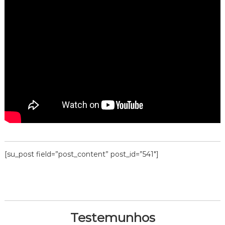
[su_post field=”post_content” post_id=”541″]
Testemunhos