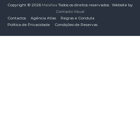
Copyright © 2026
Malafaia
Todos os direitos reservados. Website by
Contacto Visual
Contactos
Agência Atlas
Regras e Conduta
Política de Privacidade
Condições de Reservas