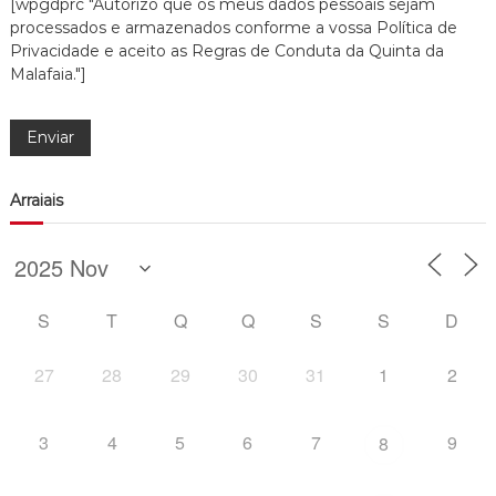
[wpgdprc "Autorizo que os meus dados pessoais sejam
processados e armazenados conforme a vossa Política de
Privacidade e aceito as Regras de Conduta da Quinta da
Malafaia."]
Arraiais
S
T
Q
Q
S
S
D
27
28
29
30
31
1
2
3
4
5
6
7
9
8