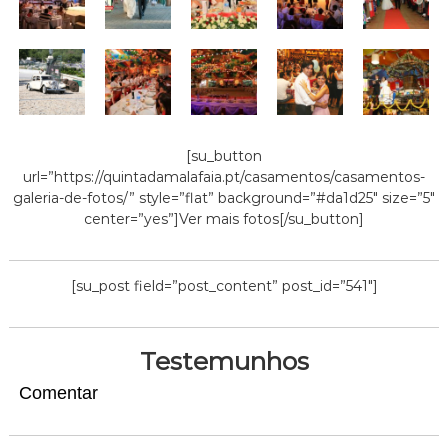
[su_button
url=”https://quintadamalafaia.pt/casamentos/casamentos-
galeria-de-fotos/” style=”flat” background=”#da1d25″ size=”5″
center=”yes”]Ver mais fotos[/su_button]
[su_post field=”post_content” post_id=”541″]
Testemunhos
Comentar