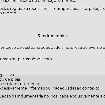
paço em estado de embriaguez notória.
ON !
tas regras e a recusa em as cumprir após interpelação,
 recinto.
5. Indumentária
esentação de vestuário adequado à natureza do evento e
No
entrada ou permanência com:
[c
ga cava;
do de praia;
similares no interior;
excessivamente informais ou inadequadas ao contexto.
Newsletter
uação da indumentária no local cabe exclusivamente à g