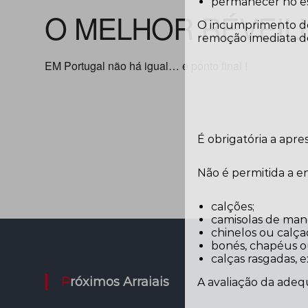
permanecer no es
O MELHOR RÉVEILL
O incumprimento des
remoção imediata do
EM Portugal não há igual… e ponto final !
É obrigatória a apr
Não é permitida a 
calções;
camisolas de man
chinelos ou calça
bonés, chapéus ou 
calças rasgadas, 
Próximos Arraiais
A avaliação da adeq