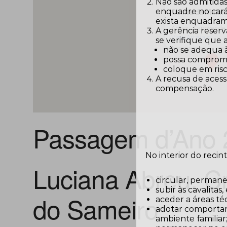
Não são admitidas
enquadre no carát
Quinta da Malafa
exista enquadram
Antas - Esposende
A gerência reserv
View Arraiais
se verifique que
não se adequa 
possa comprome
coloque em risc
A recusa de acess
compensação.
Passagem d’Ano
No interior do recin
Luciana Abreu, Cr
circular, permane
subir às cavalitas
do Sameiro
aceder a áreas téc
adotar comportam
ambiente familiar