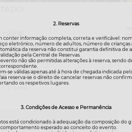
OTADO!
H
2. Reservas
Arr
ONDE
 conter informação completa, correta e verificável: no
eço eletrónico, número de adultos, número de crianças e
Quinta da Malafaia
omática da reserva não constitui garantia definitiva de a
Antas, Esposende
validação pela Central de Reservas.
 evento não são permitidas alterações à reserva, sendo
 correspondente.
TIPO DE EVENTO
m-se válidas apenas até à hora de chegada indicada pelo
aia reserva-se o direito de cancelar reservas não confir
ertando os respetivos lugares.
iCalendar
Office 365
Arraial
3. Condições de Acesso e Permanência
ntos está condicionado à adequação da composição do gr
 comportamento esperado ao conceito do evento.