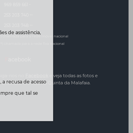
969 859 661
*
253 203 740
**
253 203 748
**
s de assistência,
*) chamada para a rede móvel nacional
**) chamada para a rede fixa nacional
Facebook
Siga-nos no
Facebook
e veja todas as fotos e
 a recusa de acesso
videos dos eventos na Quinta da Malafaia.
sempre que tal se