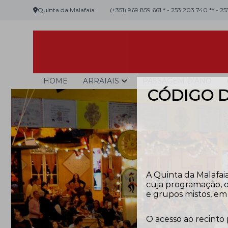
Skip
Quinta da Malafaia
(+351) 969 859 661 * - 253 203 740 ** - 2
to
content
Malafaia
O
HOME
ARRAIAIS
PASSAGEM D’ANO
maior
CÓDIGO D
arraial
minhoto
do
país
A Quinta da Malafaia
cuja programação, o
e grupos mistos, em 
O acesso ao recinto