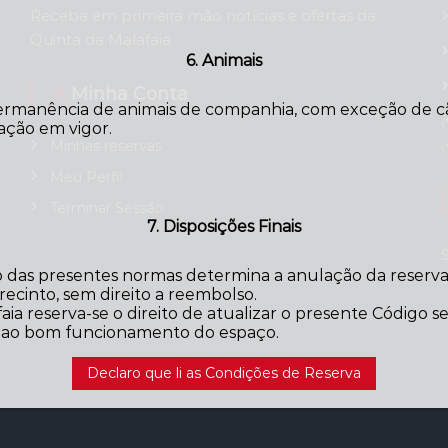
Receba em primeira mão notícias e ofertas da
Quinta da Malafaia
6. Animais
A Minha Conta
ermanência de animais de companhia, com exceção de cãe
(
ação em vigor.
Minhas reservas
(
Meu Perfil
Terminar Sessão
7. Disposições Finais
das presentes normas determina a anulação da reserva,
ecinto, sem direito a reembolso.
aia reserva-se o direito de atualizar o presente Código 
o ao bom funcionamento do espaço.
Declaro que li as Condições de Reserva