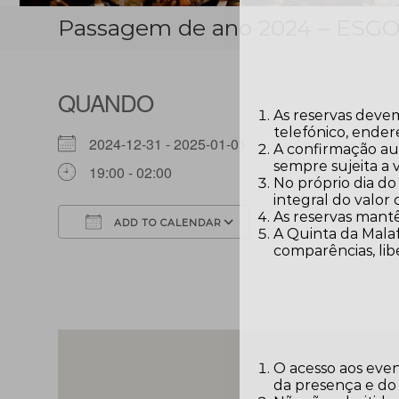
Passagem de ano 2024 – ESG
QUANDO
As reservas devem
telefónico, ender
2024-12-31 - 2025-01-01
A confirmação aut
sempre sujeita a 
19:00 - 02:00
No próprio dia do
integral do valor
As reservas mantê
ADD TO CALENDAR
A Quinta da Malaf
comparências, lib
Download ICS
Google Calendar
O acesso aos eve
da presença e do