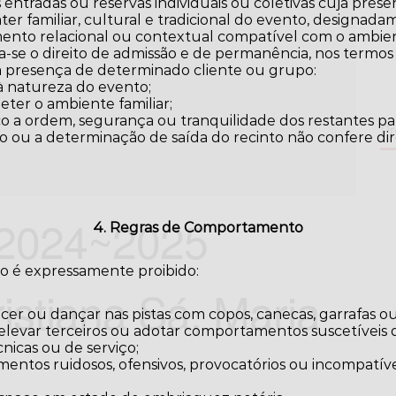
 entradas ou reservas individuais ou coletivas cuja pres
er familiar, cultural e tradicional do evento, designa
ia
ento relacional ou contextual compatível com o ambie
a-se o direito de admissão e de permanência, nos termos
 a presença de determinado cliente ou grupo:
à natureza do evento;
ter o ambiente familiar;
o a ordem, segurança ou tranquilidade dos restantes par
Pr
o ou a determinação de saída do recinto não confere di
 2024~2025
4. Regras de Comportamento
to é expressamente proibido:
istiana Sá, Maria
cer ou dançar nas pistas com copos, canecas, garrafas ou
, elevar terceiros ou adotar comportamentos suscetíveis d
nicas ou de serviço;
entos ruidosos, ofensivos, provocatórios ou incompatí
;