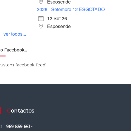
Esposende
2026 - Setembro 12 ESGOTADO
12 Set 26
Esposende
ver todos...
o Facebook…
custom-facebook-feed]
Contactos
969 859 661
*