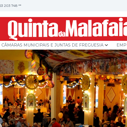
253 203 748 **
CÂMARAS MUNICIPAIS E JUNTAS DE FREGUESIA
EMP