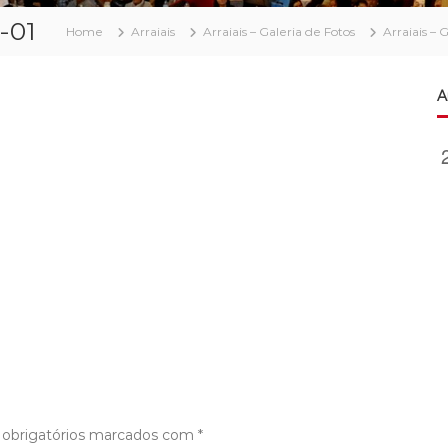
-01
Home
Arraiais
Arraiais – Galeria de Fotos
Arraiais – 
A
obrigatórios marcados com
*