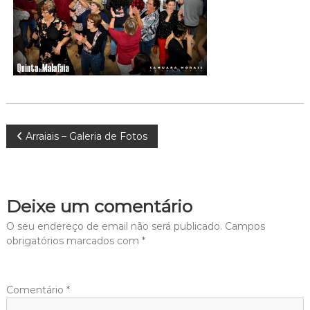
Navegação
Arraiais – Galeria de Fotos
de
artigos
Deixe um comentário
O seu endereço de email não será publicado.
Campos
obrigatórios marcados com
*
Comentário
*