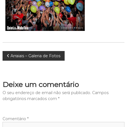
Navegação
Arraiais – Galeria de Fotos
de
artigos
Deixe um comentário
O seu endereço de email não será publicado.
Campos
obrigatórios marcados com
*
Comentário
*