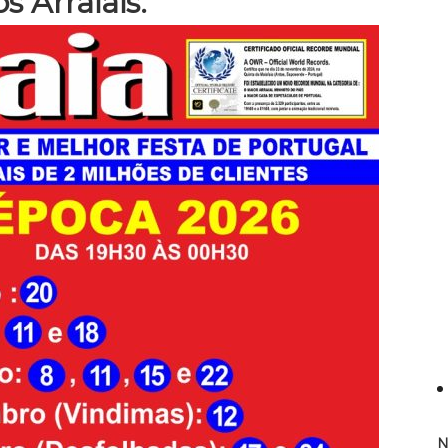
s Arraiais:
N