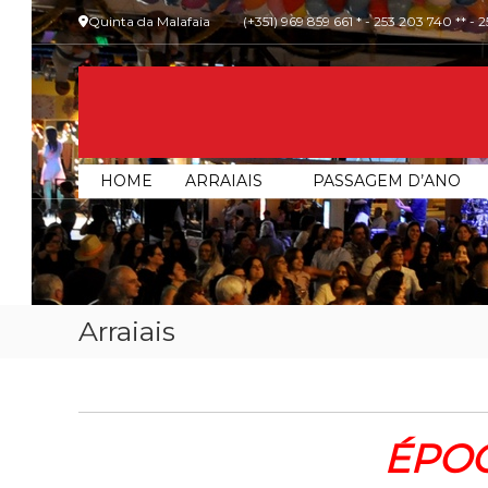
Skip
Quinta da Malafaia
(+351) 969 859 661 * - 253 203 740 ** - 
to
content
Malafaia
O
HOME
ARRAIAIS
PASSAGEM D’ANO
maior
arraial
minhoto
do
país
Arraiais
ÉPOC