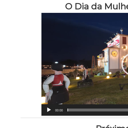
O Dia da Mulhe
Reprodutor
de
vídeo
00:00