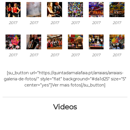
2017
2017
2017
2017
2017
2017
2017
2017
2017
2017
2017
2017
[su_button url=”https://quintadamalafaia.pt/arraiais/arraiais-
galeria-de-fotos/” style=”flat” background=”#da1d25″ size=”5″
center=”yes”]Ver mais fotos[/su_button]
Videos