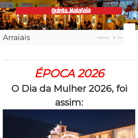
Skip
to
content
Malafaia
O
maior
arraial
Arraiais
minhoto
Home
Arraiais
do
país
ÉPOCA 2026
O Dia da Mulher 2026, foi
assim:
Reprodutor
de
vídeo