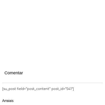
Comentar
[su_post field=”post_content” post_id=”541″]
Arraiais