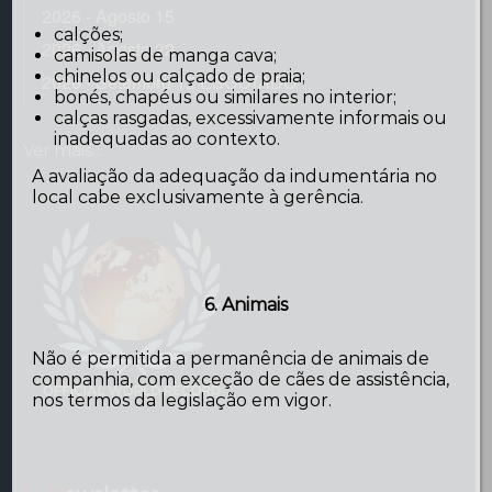
2026 - Agosto 15
calções;
2026 - Agosto 22
camisolas de manga cava;
chinelos ou calçado de praia;
2026 - Setembro 12 ESGOTADO
bonés, chapéus ou similares no interior;
calças rasgadas, excessivamente informais ou
inadequadas ao contexto.
Ver mais...
A avaliação da adequação da indumentária no
local cabe exclusivamente à gerência.
6. Animais
Não é permitida a permanência de animais de
companhia, com exceção de cães de assistência,
nos termos da legislação em vigor.