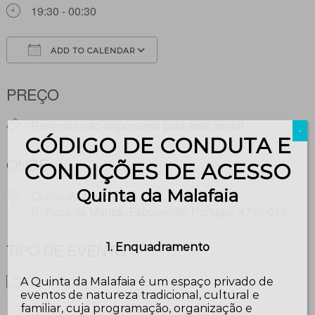
19:30 - 00:30
ADD TO CALENDAR
Download ICS
Google Calendar
PREÇO
Reservas não disponiveis para este arraial
-
CÓDIGO DE CONDUTA E
ONDE
CONDIÇÕES DE ACESSO
Quinta da Malafaia
Quinta da Malafaia
R. Poça da Mansa, Esposende, Portugal, 4740-016
TIPO DE EVENTO
1. Enquadramento
Arraial
A Quinta da Malafaia é um espaço privado de
eventos de natureza tradicional, cultural e
familiar, cuja programação, organização e