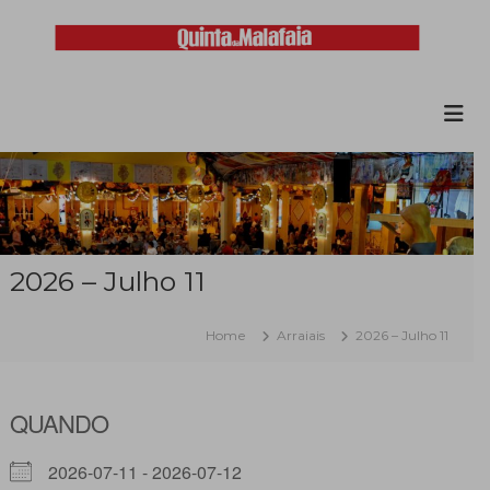
Skip
to
content
Malafaia
O
maior
arraial
minhoto
do
país
2026 – Julho 11
Home
Arraiais
2026 – Julho 11
QUANDO
2026-07-11 - 2026-07-12