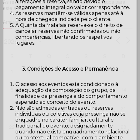
As reservas on-line através do site estão fechados para
alterações à reserva, sendo devido o
pagamento integral do valor correspondente.
este arraial. Por favor contacte-nos.
As reservas mantêm-se válidas apenas até à
hora de chegada indicada pelo cliente.
Arraiais
A Quinta da Malafaia reserva-se o direito de
cancelar reservas não confirmadas ou não
comparências, libertando os respetivos
lugares.
S
T
Q
Q
S
S
D
3. Condições de Acesso e Permanência
1
2
3
4
5
6
7
O acesso aos eventos está condicionado à
8
9
10
11
12
13
14
adequação da composição do grupo, da
finalidade da presença e do comportamento
esperado ao conceito do evento.
15
16
17
18
19
21
20
Não são admitidas entradas ou reservas
individuais ou coletivas cuja presença não se
enquadre no caráter familiar, cultural e
tradicional do evento, designadamente
22
23
24
25
26
27
28
quando não exista enquadramento relacional
ou contextual compatível com o ambiente