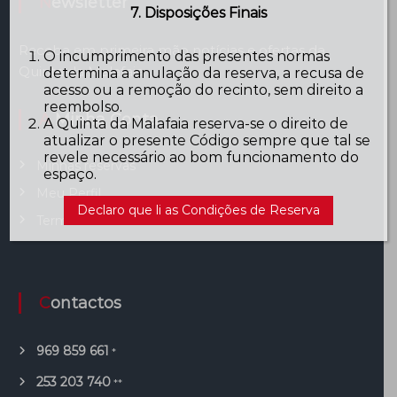
Newsletter
7. Disposições Finais
Receba em primeira mão notícias e ofertas da
O incumprimento das presentes normas
Quinta da Malafaia
determina a anulação da reserva, a recusa de
acesso ou a remoção do recinto, sem direito a
reembolso.
A Minha Conta
A Quinta da Malafaia reserva-se o direito de
atualizar o presente Código sempre que tal se
revele necessário ao bom funcionamento do
Minhas reservas
espaço.
Meu Perfil
Declaro que li as Condições de Reserva
Terminar Sessão
Contactos
969 859 661
*
253 203 740
**