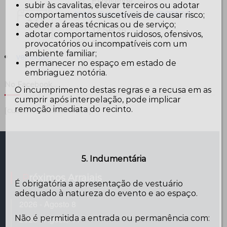
Esposende
subir às cavalitas, elevar terceiros ou adotar
2026 - Setembro 12 ESGOTADO
comportamentos suscetíveis de causar risco;
12
aceder a áreas técnicas ou de serviço;
12 Set 26
Set
adotar comportamentos ruidosos, ofensivos,
Esposende
provocatórios ou incompatíveis com um
ambiente familiar;
ver todos...
permanecer no espaço em estado de
embriaguez notória.
No Facebook…
O incumprimento destas regras e a recusa em as
cumprir após interpelação, pode implicar
remoção imediata do recinto.
[custom-facebook-feed]
5. Indumentária
Próximos Arraiais
É obrigatória a apresentação de vestuário
adequado à natureza do evento e ao espaço.
2026 - Agosto 8
Não é permitida a entrada ou permanência com:
2026 - Agosto 11