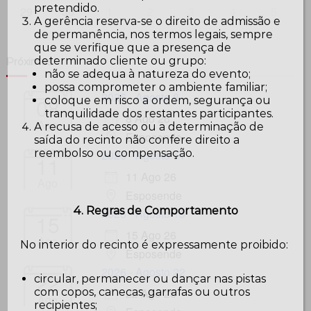
pretendido.
29
30
1
2
3
4
5
A gerência reserva-se o direito de admissão e
de permanência, nos termos legais, sempre
que se verifique que a presença de
determinado cliente ou grupo:
Próximos
não se adequa à natureza do evento;
possa comprometer o ambiente familiar;
2026 - Agosto 8
08
coloque em risco a ordem, segurança ou
tranquilidade dos restantes participantes.
8 Ago 26
Ago
A recusa de acesso ou a determinação de
Esposende
saída do recinto não confere direito a
reembolso ou compensação.
2026 - Agosto 11
11
11 Ago 26
Ago
Esposende
4. Regras de Comportamento
2026 - Agosto 15
15
15 Ago 26
Ago
No interior do recinto é expressamente proibido:
Esposende
2026 - Agosto 22
22
circular, permanecer ou dançar nas pistas
com copos, canecas, garrafas ou outros
22 Ago 26
Ago
recipientes;