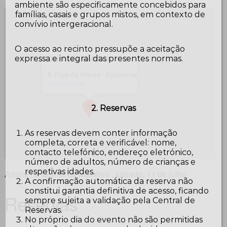
ambiente são especificamente concebidos para
famílias, casais e grupos mistos, em contexto de
convívio intergeracional.
O acesso ao recinto pressupõe a aceitação
expressa e integral das presentes normas.
Quinta da Malafaia
R. Poça da Mansa - Esposende
View Arraiais
2. Reservas
As reservas devem conter informação
completa, correta e verificável: nome,
contacto telefónico, endereço eletrónico,
número de adultos, número de crianças e
respetivas idades.
Arraial na Quinta da Malafaia , sábado, 11 de julho
A confirmação automática da reserva não
constitui garantia definitiva de acesso, ficando
Reservas
sempre sujeita a validação pela Central de
Reservas.
No próprio dia do evento não são permitidas