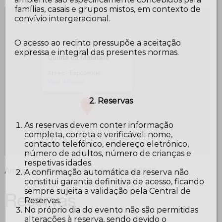
famílias, casais e grupos mistos, em contexto de
convívio intergeracional.
O acesso ao recinto pressupõe a aceitação
expressa e integral das presentes normas.
Quinta da Malafaia
Antas - Esposende
View Arraiais
2. Reservas
As reservas devem conter informação
completa, correta e verificável: nome,
contacto telefónico, endereço eletrónico,
número de adultos, número de crianças e
respetivas idades.
Arraial de sábado, 20 de setembro de 2025
A confirmação automática da reserva não
constitui garantia definitiva de acesso, ficando
sempre sujeita a validação pela Central de
Reservas
Reservas.
No próprio dia do evento não são permitidas
alterações à reserva, sendo devido o