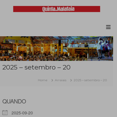
Skip
to
content
Malafaia
O
maior
arraial
minhoto
do
país
2025 – setembro – 20
Home
Arraiais
2025 – setembro – 20
QUANDO
2025-09-20