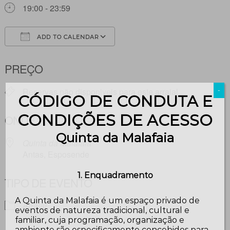
19:00 - 23:59
ADD TO CALENDAR
Download ICS
Google Calendar
PREÇO
Reservas não disponiveis para este arraial
-
CÓDIGO DE CONDUTA E
CONDIÇÕES DE ACESSO
ONDE
Quinta da Malafaia
Quinta da Malafaia
Antas, Esposende
1. Enquadramento
TIPO DE EVENTO
A Quinta da Malafaia é um espaço privado de
Arraial
eventos de natureza tradicional, cultural e
familiar, cuja programação, organização e
ambiente são especificamente concebidos para