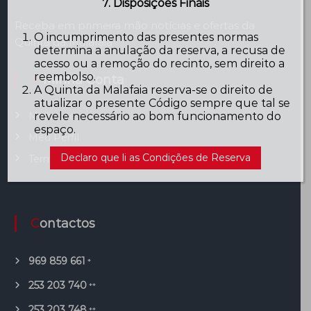
7. Disposições Finais
Receba em primeira mão notícias e ofertas da
O incumprimento das presentes normas
Quinta da Malafaia
determina a anulação da reserva, a recusa de
acesso ou a remoção do recinto, sem direito a
reembolso.
A Minha Conta
A Quinta da Malafaia reserva-se o direito de
atualizar o presente Código sempre que tal se
revele necessário ao bom funcionamento do
Minhas reservas
espaço.
Meu Perfil
Declaro que li as Condições de Reserva
Terminar Sessão
Contactos
969 859 661
*
253 203 740
**
253 203 748
**