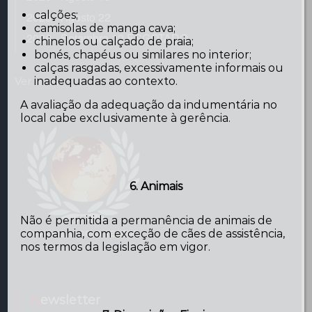
calções;
2026 - Agosto 22
camisolas de manga cava;
2026 - Setembro 12 ESGOTADO
chinelos ou calçado de praia;
bonés, chapéus ou similares no interior;
calças rasgadas, excessivamente informais ou
inadequadas ao contexto.
Ver mais...
A avaliação da adequação da indumentária no
local cabe exclusivamente à gerência.
6. Animais
Não é permitida a permanência de animais de
companhia, com exceção de cães de assistência,
nos termos da legislação em vigor.
Newsletter