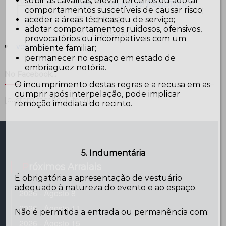
subir às cavalitas, elevar terceiros ou adotar
2026 - Setembro 12 ESGOTADO
12
comportamentos suscetíveis de causar risco;
12 Set 26
aceder a áreas técnicas ou de serviço;
Set
adotar comportamentos ruidosos, ofensivos,
Esposende
provocatórios ou incompatíveis com um
ver todos...
ambiente familiar;
permanecer no espaço em estado de
embriaguez notória.
No Facebook…
O incumprimento destas regras e a recusa em as
cumprir após interpelação, pode implicar
[custom-facebook-feed]
remoção imediata do recinto.
5. Indumentária
Próximos Arraiais
É obrigatória a apresentação de vestuário
adequado à natureza do evento e ao espaço.
2026 - Agosto 8
2026 - Agosto 11
Não é permitida a entrada ou permanência com:
2026 - Agosto 15