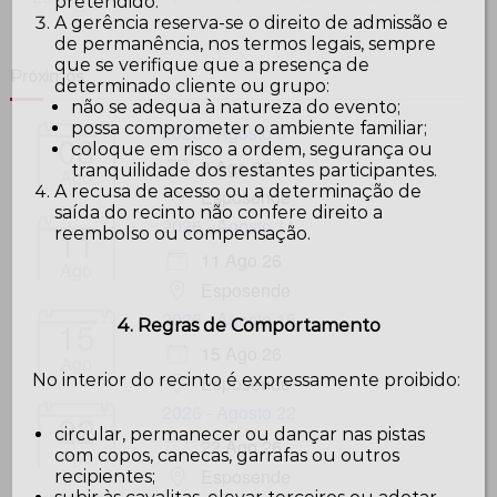
pretendido.
A gerência reserva-se o direito de admissão e
de permanência, nos termos legais, sempre
que se verifique que a presença de
Próximos
determinado cliente ou grupo:
não se adequa à natureza do evento;
possa comprometer o ambiente familiar;
2026 - Agosto 8
08
coloque em risco a ordem, segurança ou
8 Ago 26
tranquilidade dos restantes participantes.
Ago
A recusa de acesso ou a determinação de
Esposende
saída do recinto não confere direito a
2026 - Agosto 11
11
reembolso ou compensação.
11 Ago 26
Ago
Esposende
2026 - Agosto 15
15
4. Regras de Comportamento
15 Ago 26
Ago
No interior do recinto é expressamente proibido:
Esposende
2026 - Agosto 22
22
circular, permanecer ou dançar nas pistas
22 Ago 26
Ago
com copos, canecas, garrafas ou outros
Esposende
recipientes;