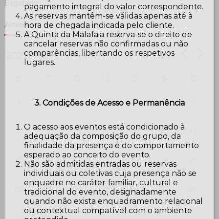
Esgotado.
pagamento integral do valor correspondente.
As reservas mantêm-se válidas apenas até à
hora de chegada indicada pelo cliente.
Arraiais
A Quinta da Malafaia reserva-se o direito de
cancelar reservas não confirmadas ou não
comparências, libertando os respetivos
lugares.
S
T
Q
Q
S
S
D
1
2
3
4
5
6
7
3. Condições de Acesso e Permanência
O acesso aos eventos está condicionado à
8
9
10
11
12
13
14
adequação da composição do grupo, da
finalidade da presença e do comportamento
esperado ao conceito do evento.
15
16
17
18
19
21
20
Não são admitidas entradas ou reservas
individuais ou coletivas cuja presença não se
enquadre no caráter familiar, cultural e
22
23
24
25
26
27
28
tradicional do evento, designadamente
quando não exista enquadramento relacional
ou contextual compatível com o ambiente
29
30
1
2
3
4
5