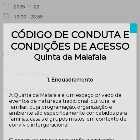
2025-11-22
19:00 - 23:59
-
CÓDIGO DE CONDUTA E
ADD TO CALENDAR
CONDIÇÕES DE ACESSO
Download ICS
Google Calendar
ONDE
Quinta da Malafaia
Quinta da Malafaia
Antas, Esposende
1. Enquadramento
TIPO DE EVENTO
A Quinta da Malafaia é um espaço privado de
eventos de natureza tradicional, cultural e
Arraial
familiar, cuja programação, organização e
ambiente são especificamente concebidos para
famílias, casais e grupos mistos, em contexto de
convívio intergeracional.