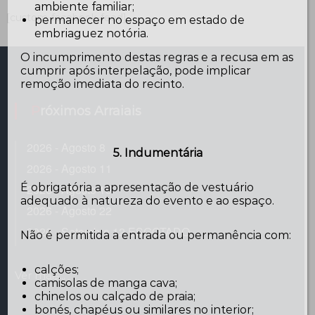
ambiente familiar;
[custom-facebook-feed]
permanecer no espaço em estado de
embriaguez notória.
O incumprimento destas regras e a recusa em as
cumprir após interpelação, pode implicar
remoção imediata do recinto.
Próximos Arraiais
2026 - Agosto 8
5. Indumentária
2026 - Agosto 11
É obrigatória a apresentação de vestuário
2026 - Agosto 15
adequado à natureza do evento e ao espaço.
2026 - Agosto 22
2026 - Setembro 12 ESGOTADO
Não é permitida a entrada ou permanência com:
calções;
Ver mais...
camisolas de manga cava;
chinelos ou calçado de praia;
bonés, chapéus ou similares no interior;