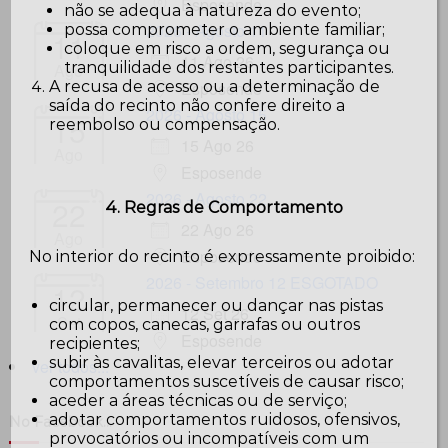
Esposende
não se adequa à natureza do evento;
2026 - Agosto 11
possa comprometer o ambiente familiar;
11
coloque em risco a ordem, segurança ou
11 Ago 26
tranquilidade dos restantes participantes.
Ago
A recusa de acesso ou a determinação de
Esposende
saída do recinto não confere direito a
2026 - Agosto 15
15
reembolso ou compensação.
15 Ago 26
Ago
Esposende
2026 - Agosto 22
22
4. Regras de Comportamento
22 Ago 26
Ago
Esposende
No interior do recinto é expressamente proibido:
2026 - Setembro 12 ESGOTADO
12
circular, permanecer ou dançar nas pistas
12 Set 26
Set
com copos, canecas, garrafas ou outros
Esposende
recipientes;
subir às cavalitas, elevar terceiros ou adotar
ver todos...
comportamentos suscetíveis de causar risco;
aceder a áreas técnicas ou de serviço;
adotar comportamentos ruidosos, ofensivos,
No Facebook…
provocatórios ou incompatíveis com um