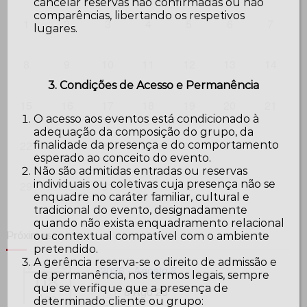
cancelar reservas não confirmadas ou não
comparências, libertando os respetivos
1
2
3
4
5
6
7
lugares.
8
9
10
11
12
13
14
3. Condições de Acesso e Permanência
15
16
17
18
19
20
21
O acesso aos eventos está condicionado à
adequação da composição do grupo, da
22
23
24
25
26
27
28
finalidade da presença e do comportamento
esperado ao conceito do evento.
Não são admitidas entradas ou reservas
individuais ou coletivas cuja presença não se
29
30
31
1
2
3
4
enquadre no caráter familiar, cultural e
tradicional do evento, designadamente
quando não exista enquadramento relacional
ou contextual compatível com o ambiente
Próximos
pretendido.
A gerência reserva-se o direito de admissão e
2026 - Agosto 8
08
de permanência, nos termos legais, sempre
que se verifique que a presença de
8 Ago 26
Ago
determinado cliente ou grupo: