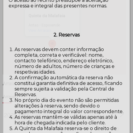
O acesso ao recinto pressupõe a aceitação
expressa e integral das presentes normas.
Quinta da Malafaia
Antas - Esposende
View Arraiais
2. Reservas
As reservas devem conter informação
completa, correta e verificável: nome,
contacto telefónico, endereço eletrónico,
número de adultos, número de crianças e
respetivas idades.
A confirmação automática da reserva não
Arraial de sábado, 22 de novembro de 2025
constitui garantia definitiva de acesso, ficando
sempre sujeita a validação pela Central de
Reservas.
Arraiais
No próprio dia do evento não são permitidas
alterações à reserva, sendo devido o
pagamento integral do valor correspondente.
As reservas mantêm-se válidas apenas até à
hora de chegada indicada pelo cliente.
A Quinta da Malafaia reserva-se o direito de
S
T
Q
Q
S
S
D