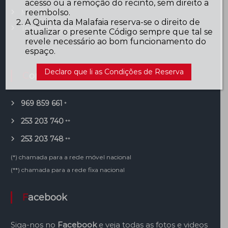
acesso ou a remoção do recinto, sem direito a
reembolso.
Meu Perfil
A Quinta da Malafaia reserva-se o direito de
Terminar Sessão
atualizar o presente Código sempre que tal se
revele necessário ao bom funcionamento do
espaço.
Declaro que li as Condições de Reserva
Contactos
969 859 661
*
253 203 740
**
253 203 748
**
(*) chamada para a rede móvel nacional
(**) chamada para a rede fixa nacional
Facebook
Siga-nos no
Facebook
e veja todas as fotos e videos