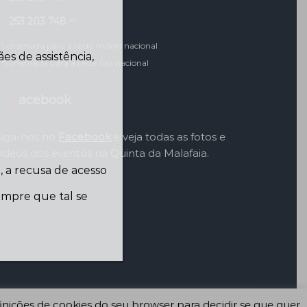
253 203 748
**
*) chamada para a rede móvel nacional
s de assistência,
**) chamada para a rede fixa nacional
Facebook
Siga-nos no
Facebook
e veja todas as fotos e
videos dos eventos na Quinta da Malafaia.
 a recusa de acesso
sempre que tal se
inições de cookies do seu browser para decidir se que quer