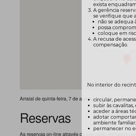
exista enquadram
A gerência reserv
se verifique que
não se adequa 
possa comprome
Quinta da Malafa
coloque em risc
A recusa de acess
Antas - Esposende
compensação.
View Arraiais
No interior do recin
Arraial de quinta-feira, 7 de agosto de 2025
circular, permane
subir às cavalitas
Reservas
aceder a áreas téc
adotar comportam
ambiente familiar
permanecer no es
As reservas on-line através do site estão fechados para