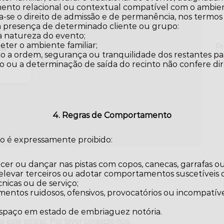
ento relacional ou contextual compatível com o ambie
a-se o direito de admissão e de permanência, nos termos
 a presença de determinado cliente ou grupo:
à natureza do evento;
ter o ambiente familiar;
Pr
ia
o a ordem, segurança ou tranquilidade dos restantes par
o ou a determinação de saída do recinto não confere di
4. Regras de Comportamento
to é expressamente proibido:
cer ou dançar nas pistas com copos, canecas, garrafas ou
, elevar terceiros ou adotar comportamentos suscetíveis d
nicas ou de serviço;
entos ruidosos, ofensivos, provocatórios ou incompatí
;
paço em estado de embriaguez notória.
 este arraial. Por favor contacte-nos.