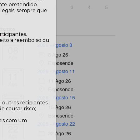
nte pretendido.
29
30
1
2
3
4
5
 legais, sempre que
óximos
ticipantes.
reito a reembolso ou
2026 - Agosto 8
08
8 Ago 26
Ago
Esposende
2026 - Agosto 11
11
11 Ago 26
Ago
Esposende
2026 - Agosto 15
15
 outros recipientes;
15 Ago 26
e causar risco;
Ago
Esposende
veis com um
2026 - Agosto 22
22
22 Ago 26
Ago