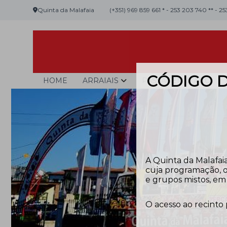
Skip
Quinta da Malafaia
(+351) 969 859 661 * - 253 203 740 ** - 2
to
content
CÓDIGO D
Malafaia
O
HOME
ARRAIAIS
PASSAGEM D’ANO
maior
arraial
minhoto
do
país
A Quinta da Malafaia
cuja programação, o
e grupos mistos, em 
O acesso ao recinto