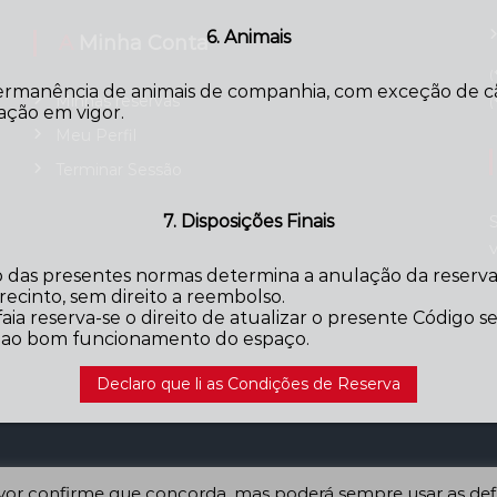
6. Animais
A Minha Conta
(
ermanência de animais de companhia, com exceção de cãe
Minhas reservas
(
ação em vigor.
Meu Perfil
Terminar Sessão
7. Disposições Finais
das presentes normas determina a anulação da reserva,
ecinto, sem direito a reembolso.
aia reserva-se o direito de atualizar o presente Código 
o ao bom funcionamento do espaço.
Declaro que li as Condições de Reserva
favor confirme que concorda, mas poderá sempre usar as def