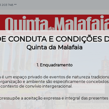
53 203 748 **
E CONDUTA E CONDIÇÕES 
CÂMARAS MUNICIPAIS E JUNTAS DE FREGUESIA
EMPR
Quinta da Malafaia
1. Enquadramento
 é um espaço privado de eventos de natureza tradicional,
rganização e ambiente são especificamente concebidos pa
contexto de convívio intergeracional.
 pressupõe a aceitação expressa e integral das presentes