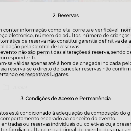
2. Reservas
Arr
 conter informação completa, correta e verificável: no
ONDE
eço eletrónico, número de adultos, número de crianças e
omática da reserva não constitui garantia definitiva de a
validação pela Central de Reservas.
Quinta da Malafaia
 evento não são permitidas alterações à reserva, sendo
Antas, Esposende
 correspondente.
m-se válidas apenas até à hora de chegada indicada pelo
aia reserva-se o direito de cancelar reservas não confir
TIPO DE EVENTO
ertando os respetivos lugares.
iCalendar
Office 365
Arraial
3. Condições de Acesso e Permanência
ntos está condicionado à adequação da composição do gr
 comportamento esperado ao conceito do evento.
 entradas ou reservas individuais ou coletivas cuja pres
er familiar, cultural e tradicional do evento, designa