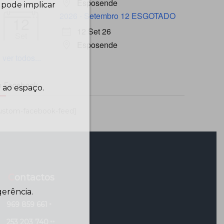
Esposende
 pode implicar
2026 - Setembro 12 ESGOTADO
12
12 Set 26
Set
Esposende
ver todos...
 Facebook…
 ao espaço.
ustom-facebook-feed]
Contactos
erência.
969 859 661
*
253 203 740
**