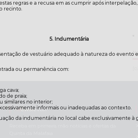
tas regras e a recusa em as cumprir após interpelação,
 recinto.
5. Indumentária
No
esentação de vestuário adequado à natureza do evento e
[c
entrada ou permanência com:
ga cava;
do de praia;
similares no interior;
excessivamente informais ou inadequadas ao contexto.
Newsletter
uação da indumentária no local cabe exclusivamente à g
Receba em primeira mão notícias e ofertas da
Quinta da Malafaia