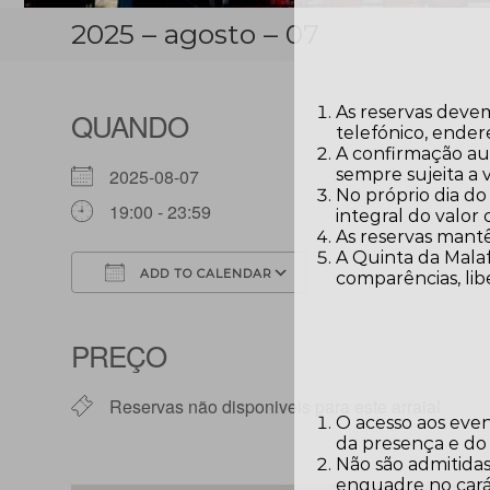
2025 – agosto – 07
As reservas devem
QUANDO
telefónico, ender
A confirmação aut
sempre sujeita a 
2025-08-07
No próprio dia do
19:00 - 23:59
integral do valor
As reservas mantê
A Quinta da Malaf
ADD TO CALENDAR
comparências, lib
Download ICS
Google Calendar
PREÇO
Reservas não disponiveis para este arraial
O acesso aos eve
da presença e do
Não são admitidas
enquadre no carát