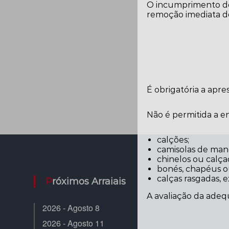
O incumprimento des
remoção imediata do
É obrigatória a apr
Não é permitida a 
calções;
camisolas de man
chinelos ou calça
bonés, chapéus ou 
calças rasgadas, 
Próximos Arraiais
A avaliação da adeq
2026 - Agosto 8
2026 - Agosto 11