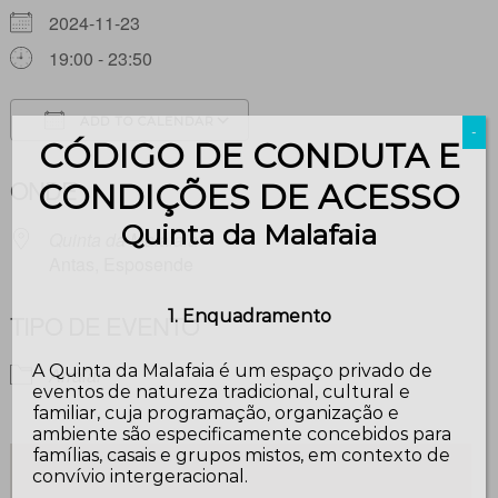
2024-11-23
19:00 - 23:50
ADD TO CALENDAR
-
CÓDIGO DE CONDUTA E
Download ICS
Google Calendar
ONDE
CONDIÇÕES DE ACESSO
Quinta da Malafaia
Quinta da Malafaia
Antas, Esposende
1. Enquadramento
TIPO DE EVENTO
A Quinta da Malafaia é um espaço privado de
Arraial
eventos de natureza tradicional, cultural e
familiar, cuja programação, organização e
ambiente são especificamente concebidos para
famílias, casais e grupos mistos, em contexto de
convívio intergeracional.