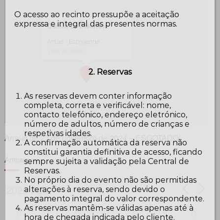
O acesso ao recinto pressupõe a aceitação
expressa e integral das presentes normas.
Quinta da Malafaia
Antas - Esposende
View Arraiais
2. Reservas
As reservas devem conter informação
completa, correta e verificável: nome,
contacto telefónico, endereço eletrónico,
número de adultos, número de crianças e
respetivas idades.
Arraial de 23 de novembro de 2024 – ESGOTADO!
A confirmação automática da reserva não
constitui garantia definitiva de acesso, ficando
Arraiais
sempre sujeita a validação pela Central de
Reservas.
No próprio dia do evento não são permitidas
alterações à reserva, sendo devido o
pagamento integral do valor correspondente.
As reservas mantêm-se válidas apenas até à
S
T
Q
Q
S
S
D
hora de chegada indicada pelo cliente.