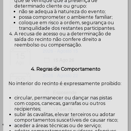
que se verifique que a presença de
2026 - Agosto 8
08
determinado cliente ou grupo:
8 Ago 26
não se adequa à natureza do evento;
Ago
possa comprometer o ambiente familiar;
Esposende
coloque em risco a ordem, segurança ou
2026 - Agosto 11
11
tranquilidade dos restantes participantes.
A recusa de acesso ou a determinação de
11 Ago 26
Ago
saída do recinto não confere direito a
Esposende
reembolso ou compensação.
2026 - Agosto 15
15
15 Ago 26
Ago
Esposende
4. Regras de Comportamento
2026 - Agosto 22
22
No interior do recinto é expressamente proibido:
22 Ago 26
Ago
Esposende
circular, permanecer ou dançar nas pistas
2026 - Setembro 12 ESGOTADO
12
com copos, canecas, garrafas ou outros
12 Set 26
recipientes;
Set
subir às cavalitas, elevar terceiros ou adotar
Esposende
comportamentos suscetíveis de causar risco;
ver todos...
aceder a áreas técnicas ou de serviço;