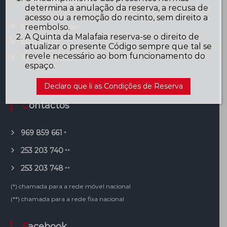
A Minha Conta
determina a anulação da reserva, a recusa de
acesso ou a remoção do recinto, sem direito a
reembolso.
Minhas reservas
A Quinta da Malafaia reserva-se o direito de
Meu Perfil
atualizar o presente Código sempre que tal se
revele necessário ao bom funcionamento do
Terminar Sessão
espaço.
Declaro que li as Condições de Reserva
Contactos
969 859 661
*
253 203 740
**
253 203 748
**
(*) chamada para a rede móvel nacional
(**) chamada para a rede fixa nacional
Facebook