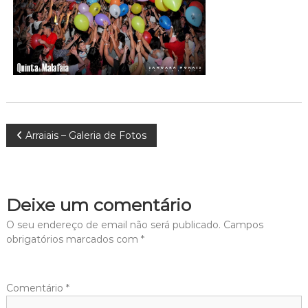
Navegação
Arraiais – Galeria de Fotos
de
artigos
Deixe um comentário
O seu endereço de email não será publicado.
Campos
obrigatórios marcados com
*
Comentário
*