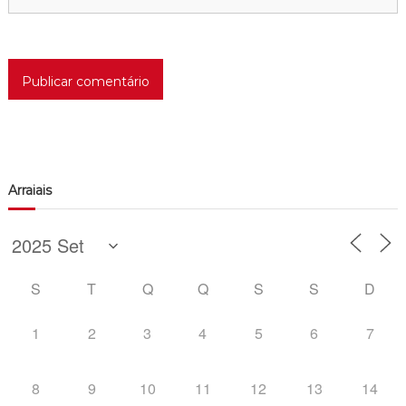
Arraiais
S
T
Q
Q
S
S
D
1
2
3
4
5
6
7
8
9
10
11
12
13
14